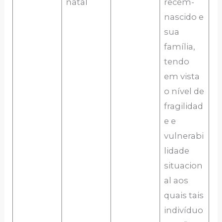
natal
recém-
nascido e
sua
família,
tendo
em vista
o nível de
fragilidad
e e
vulnerabi
lidade
situacion
al aos
quais tais
indivíduo