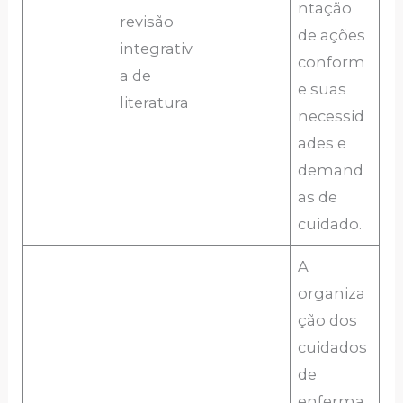
ntação
revisão
de ações
integrativ
conform
a de
e suas
literatura
necessid
ades e
demand
as de
cuidado.
A
organiza
ção dos
cuidados
de
enferma