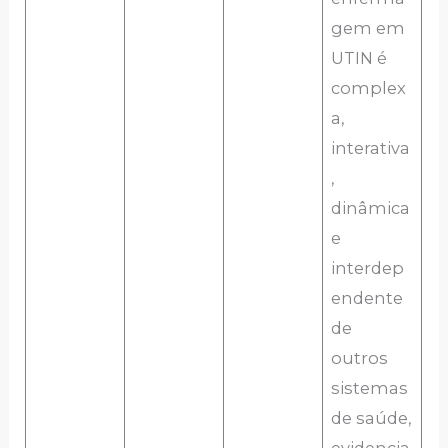
gem em
UTIN é
complex
a,
interativa
,
dinâmica
e
interdep
endente
de
outros
sistemas
de saúde,
evidencia