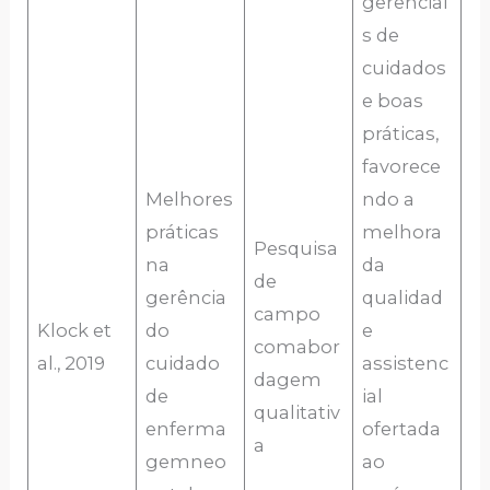
gerenciai
s de
cuidados
e boas
práticas,
favorece
Melhores
ndo a
práticas
melhora
Pesquisa
na
da
de
gerência
qualidad
campo
Klock et
do
e
comabor
al., 2019
cuidado
assistenc
dagem
de
ial
qualitativ
enferma
ofertada
a
gemneo
ao