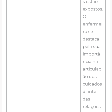
s estão
expostos.
O
enfermei
ro se
destaca
pela sua
importâ
ncia na
articulaç
ão dos
cuidados
diante
das
relações