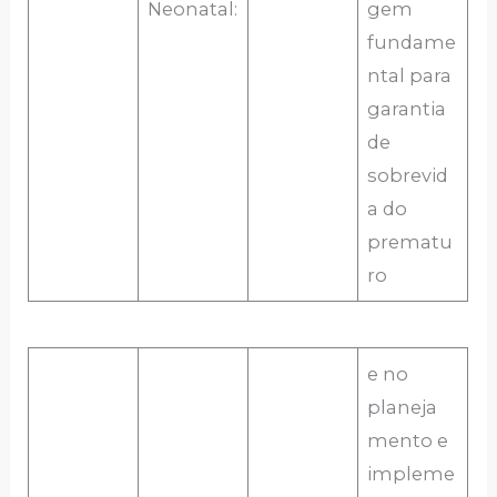
Neonatal:
gem
fundame
ntal para
garantia
de
sobrevid
a do
prematu
ro
e no
planeja
mento e
impleme