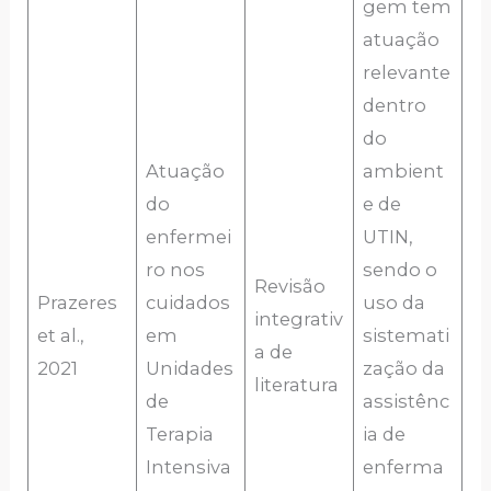
gem tem
atuação
relevante
dentro
do
Atuação
ambient
do
e de
enfermei
UTIN,
ro nos
sendo o
Revisão
Prazeres
cuidados
uso da
integrativ
et al.,
em
sistemati
a de
2021
Unidades
zação da
literatura
de
assistênc
Terapia
ia de
Intensiva
enferma