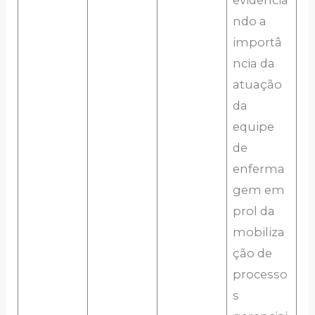
ndo a
importâ
ncia da
atuação
da
equipe
de
enferma
gem em
prol da
mobiliza
ção de
processo
s