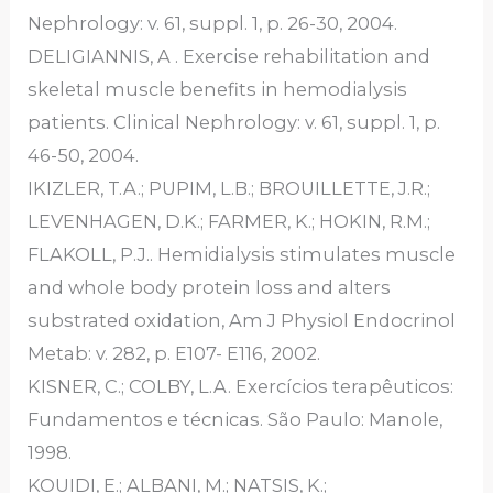
Nephrology: v. 61, suppl. 1, p. 26-30, 2004.
DELIGIANNIS, A . Exercise rehabilitation and
skeletal muscle benefits in hemodialysis
patients. Clinical Nephrology: v. 61, suppl. 1, p.
46-50, 2004.
IKIZLER, T.A.; PUPIM, L.B.; BROUILLETTE, J.R.;
LEVENHAGEN, D.K.; FARMER, K.; HOKIN, R.M.;
FLAKOLL, P.J.. Hemidialysis stimulates muscle
and whole body protein loss and alters
substrated oxidation, Am J Physiol Endocrinol
Metab: v. 282, p. E107- E116, 2002.
KISNER, C.; COLBY, L.A. Exercícios terapêuticos:
Fundamentos e técnicas. São Paulo: Manole,
1998.
KOUIDI, E.; ALBANI, M.; NATSIS, K.;