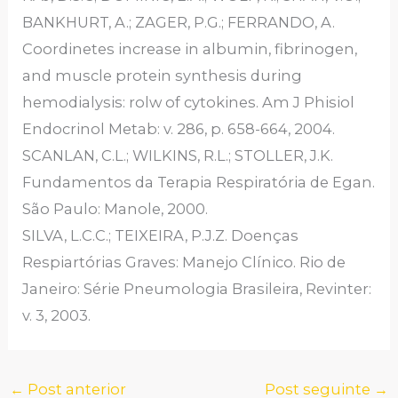
BANKHURT, A.; ZAGER, P.G.; FERRANDO, A.
Coordinetes increase in albumin, fibrinogen,
and muscle protein synthesis during
hemodialysis: rolw of cytokines. Am J Phisiol
Endocrinol Metab: v. 286, p. 658-664, 2004.
SCANLAN, C.L.; WILKINS, R.L.; STOLLER, J.K.
Fundamentos da Terapia Respiratória de Egan.
São Paulo: Manole, 2000.
SILVA, L.C.C.; TEIXEIRA, P.J.Z. Doenças
Respiartórias Graves: Manejo Clínico. Rio de
Janeiro: Série Pneumologia Brasileira, Revinter:
v. 3, 2003.
←
Post anterior
Post seguinte
→