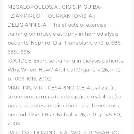
MEGALOPOULOS, A .; GIGIS, P; GUIBA-
TZIAMPIRI, O .; TOURKANTONIS, A .;
DELIGIANNIS, A .; The effects of exercise
training on muscle atrophy in hemodialysis
patients. Nephrol Dial Transplant: v. 13, p. 685-
689, 1998.
KOUIDI, E. Exercise training in dialysis patients:
Why, When, How?. Artificial Organs: v. 26, n. 12,
p. 1009-1013, 2002.
MARTINS, M.R.I.; CESARINO, C.B. Atualização
sobre programas de educação e reabilitação
para pacientes renais crônicos submetidos a
hemodiálise. J Bras Nefrol: v. 26, n. 01, p. 45-50,
2004.
RAJ, D.S.C; DOMINIC, E.A.; WOLF, R.; SHAH, V.O.;