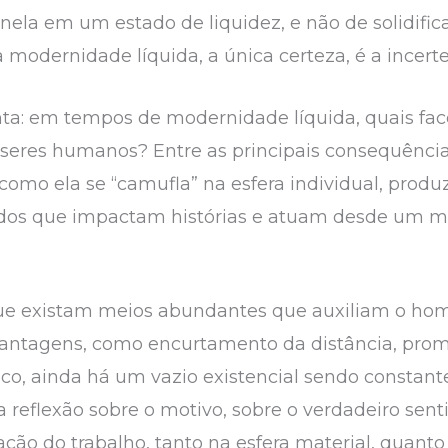
nela em um estado de liquidez, e não de solidific
odernidade líquida, a única certeza, é a incerte
nta: em tempos de modernidade líquida, quais face
seres humanos? Entre as principais consequênc
como ela se “camufla” na esfera individual, produz
tados que impactam histórias e atuam desde um m
que existam meios abundantes que auxiliam o ho
 vantagens, como encurtamento da distância, pro
fico, ainda há um vazio existencial sendo constan
reflexão sobre o motivo, sobre o verdadeiro sent
ação do trabalho, tanto na esfera material, quant