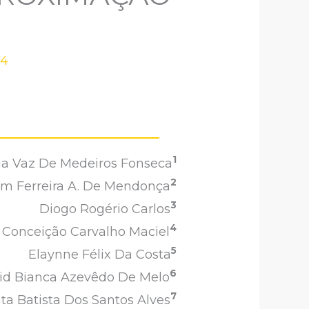
24
1
ia Vaz De Medeiros Fonseca
2
em Ferreira A. De Mendonça
3
Diogo Rogério Carlos
4
 Conceição Carvalho Maciel
5
Elaynne Félix Da Costa
6
rid Bianca Azevêdo De Melo
7
ta Batista Dos Santos Alves