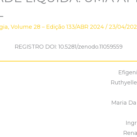
L
gia
,
Volume 28 – Edição 133/ABR 2024
/
23/04/20
REGISTRO DOI: 10.5281/zenodo.11059559
Efigen
Ruthyell
Maria Da
Ing
Rena