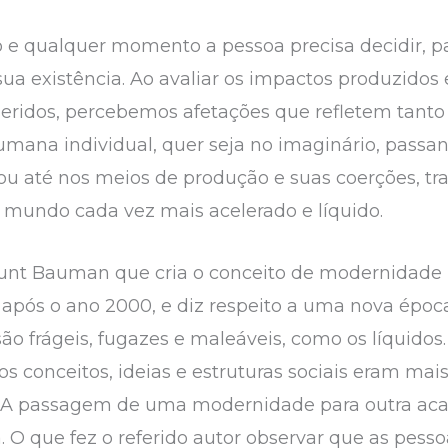
do e qualquer momento a pessoa precisa decidir, p
a existência. Ao avaliar os impactos produzidos
nseridos, percebemos afetações que refletem tanto
umana individual, quer seja no imaginário, pass
ou até nos meios de produção e suas coerções, t
 mundo cada vez mais acelerado e líquido.
unt Bauman que cria o conceito de modernidade 
 após o ano 2000, e diz respeito a uma nova época
ão frágeis, fugazes e maleáveis, como os líquido
s conceitos, ideias e estruturas sociais eram mai
. A passagem de uma modernidade para outra ac
 O que fez o referido autor observar que as pess