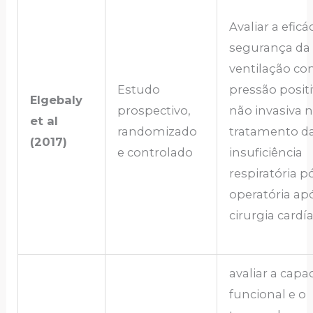
Avaliar a eficá
segurança da
ventilação c
Estudo
pressão posit
Elgebaly
prospectivo,
não invasiva 
et al
randomizado
tratamento d
(2017)
e controlado
insuficiência
respiratória p
operatória ap
cirurgia cardía
avaliar a capa
funcional e o