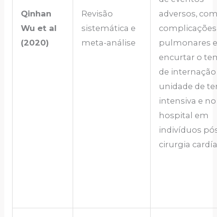
Qinhan
Revisão
adversos, co
Wu et al
sistemática e
complicações
(2020)
meta-análise
pulmonares 
encurtar o t
de internação
unidade de te
intensiva e no
hospital em
indivíduos pó
cirurgia cardía