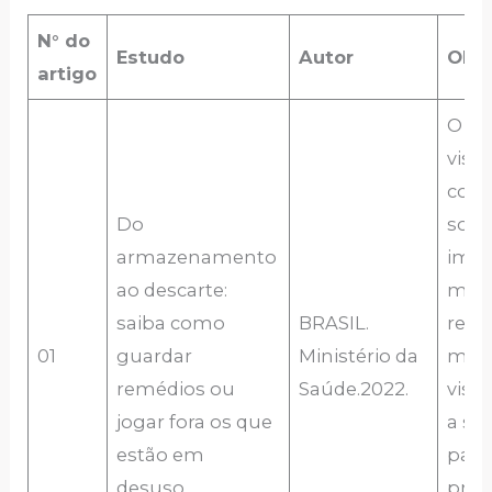
N° do
Estudo
Autor
Obje
artigo
O d
visa
cons
Do
sobr
armazenamento
impo
ao descarte:
man
saiba como
BRASIL.
resp
01
guardar
Ministério da
med
remédios ou
Saúde.2022.
visa
jogar fora os que
a se
estão em
paci
desuso.
prev