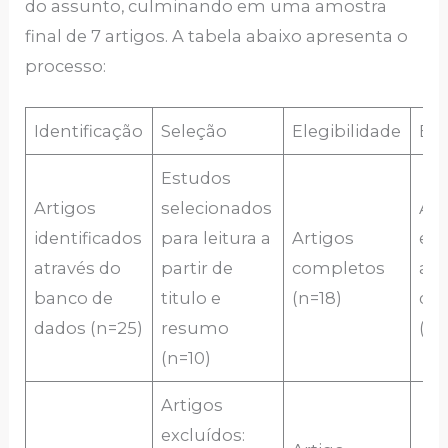
do assunto, culminando em uma amostra
final de 7 artigos. A tabela abaixo apresenta o
processo:
Identificação
Seleção
Elegibilidade
Ele
Estudos
Artigos
selecionados
Art
identificados
para leitura a
Artigos
exc
através do
partir de
completos
ana
banco de
titulo e
(n=18)
qua
dados (n=25)
resumo
(n=
(n=10)
Artigos
excluídos: