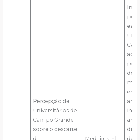
Inve
perc
estu
univ
Cam
acer
prát
desc
med
em d
Percepção de
anal
universitários de
impa
Campo Grande
ambi
sobre o descarte
deco
de
Medeiros, El
dess