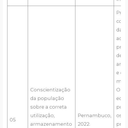
Prom
cons
da p
acer
prát
de u
arm
e de
med
Conscientização
O es
da população
educ
sobre a correta
popu
utilização,
Pernambuco,
os
05
armazenamento
2022.
pro