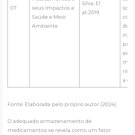
Silva, El
07
seus Impactos a
sobr
at.2019.
Saúde e Meio
cons
Ambiente
do d
inad
prop
estr
mini
risc
a ess
Fonte: Elaborada pelo próprio autor (2024)
O adequado armazenamento de
medicamentos se revela como um fator