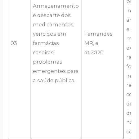
prát
Armazenamento
inad
e descarte dos
arm
medicamentos
e de
vencidos em
Fernandes
med
03
farmácias
MR, el
expi
caseiras:
at.2020.
resi
problemas
forn
emergentes para
insi
a saúde pública.
rele
com
dos 
dess
na s
colet