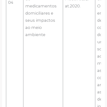
04
medicamentos
at.2020.
O es
domiciliares e
ente
seus impactos
de
ao meio
cons
ambiente
dos
univ
sobr
adeq
med
as
cons
ambi
asso
desc
inad