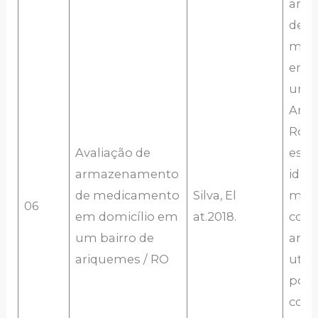
arm
de
med
em d
um b
Ariq
Rond
Avaliação de
estu
armazenamento
ident
de medicamento
Silva, El
mét
06
em domicílio em
at.2018.
cond
um bairro de
arm
ariquemes / RO
util
popu
como