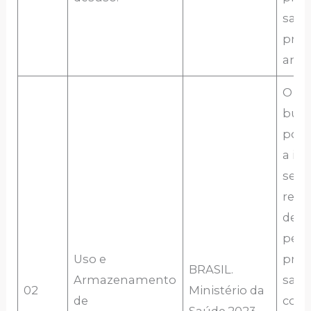
saúd
pres
ambi
O d
busc
popu
a im
segu
rec
de u
pelo
Uso e
prof
BRASIL.
Armazenamento
saúd
02
Ministério da
de
como
Saúde.2023.