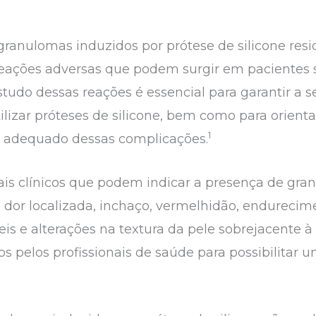
ranulomas induzidos por prótese de silicone res
eações adversas que podem surgir em pacientes 
studo dessas reações é essencial para garantir a 
lizar próteses de silicone, bem como para orienta
1
o adequado dessas complicações.
nais clínicos que podem indicar a presença de g
m dor localizada, inchaço, vermelhidão, endurecim
is e alterações na textura da pele sobrejacente à
s pelos profissionais de saúde para possibilitar 