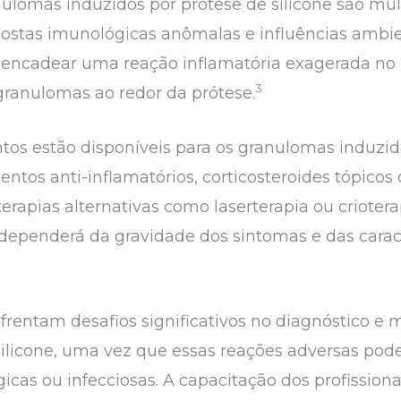
nulomas induzidos por prótese de silicone são mul
postas imunológicas anômalas e influências ambie
esencadear uma reação inflamatória exagerada no
3
granulomas ao redor da prótese.
tos estão disponíveis para os granulomas induzido
tos anti-inflamatórios, corticosteroides tópicos o
rapias alternativas como laserterapia ou criotera
penderá da gravidade dos sintomas e das caracte
nfrentam desafios significativos no diagnóstico 
silicone, uma vez que essas reações adversas po
cas ou infecciosas. A capacitação dos profissiona