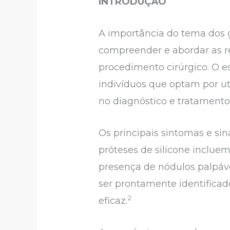
INTRODUÇÃO
A importância do tema dos g
compreender e abordar as r
procedimento cirúrgico. O e
indivíduos que optam por uti
no diagnóstico e tratament
Os principais sintomas e si
próteses de silicone inclue
presença de nódulos palpáve
ser prontamente identificado
2
eficaz.