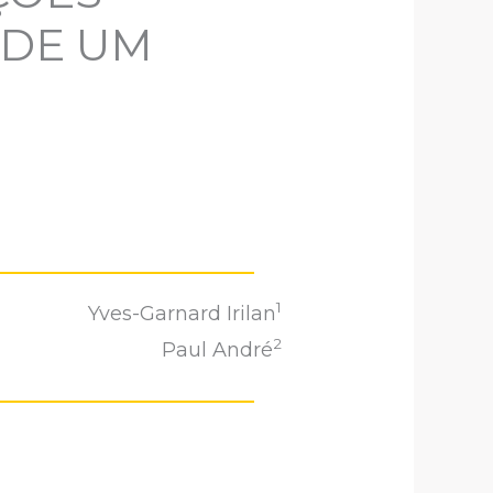
 DE UM
1
Yves-Garnard Irilan
2
Paul André