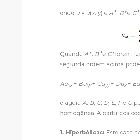
∗
∗
∗
onde
u
=
u
(
x, y
) e
A
, B
e
C
∗
∗
∗
Quando
A
, B
e
C
forem f
segunda ordem acima poder
Au
+
Bu
+
Cu
+
Du
+
E
xx
xy
yy
x
e agora
A, B, C, D, E, F
e
G
p
homogênea. A partir dos coe
1. Hiperbólicas:
Este caso o