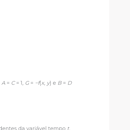
e
A
=
C
= 1
, G
=
−f
(
x, y
) e
B
=
D
ndentes da variável tempo
t,