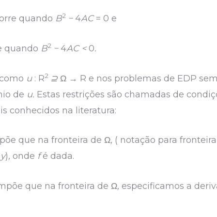
2
corre quando
B
−
4
AC
= 0 e
2
re quando
B
−
4
AC <
0
.
2
a como
u
: R
⊇
Ω
→
R e nos problemas de EDP semp
nio de
u.
Estas restrições são chamadas de condiç
s conhecidos na literatura:
õe que na fronteira de Ω
,
( notação para fronteir
 y
)
,
onde
f
é dada.
mpõe que na fronteira de Ω
,
especificamos a deri