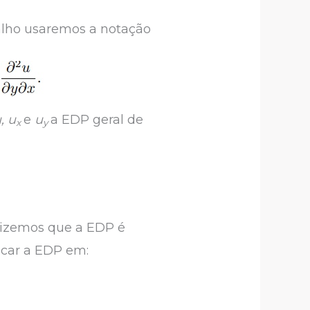
alho usaremos a notação
, u
e
u
a EDP geral de
x
y
dizemos que a EDP é
icar a EDP em: