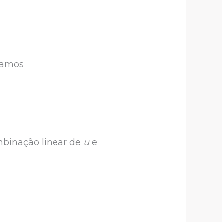
itamos
mbinação linear de
u
e