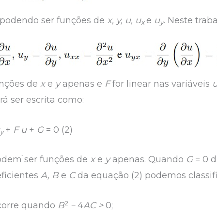
podendo ser funções de
x, y, u, u
e
u
.
Neste trab
x
y
unções de
x
e
y
apenas e
F
for linear nas variáveis
u
á ser escrita como:
u
+
F u
+
G
= 0 (2)
y
1
odem
ser funções de
x
e
y
apenas. Quando
G
= 0 
ficientes
A, B
e
C
da equação (2) podemos classif
2
corre quando
B
−
4
AC >
0;