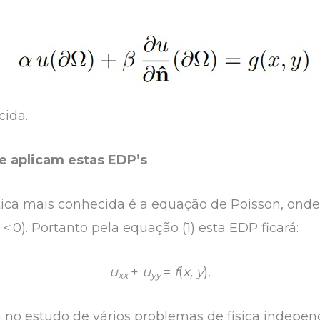
ida.
e aplicam estas EDP’s
tica mais conhecida é a equação de Poisson, ond
 <
0). Portanto pela equação (1) esta EDP ficará:
u
+
u
=
f
(
x, y
)
.
xx
yy
 no estudo de vários problemas de física indepe