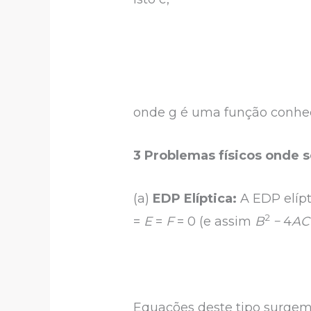
onde g é uma função conhec
3 Problemas físicos onde s
(a)
EDP Elíptica:
A EDP elíp
2
=
E
=
F
= 0 (e assim
B
−
4
AC
Equações deste tipo surgem