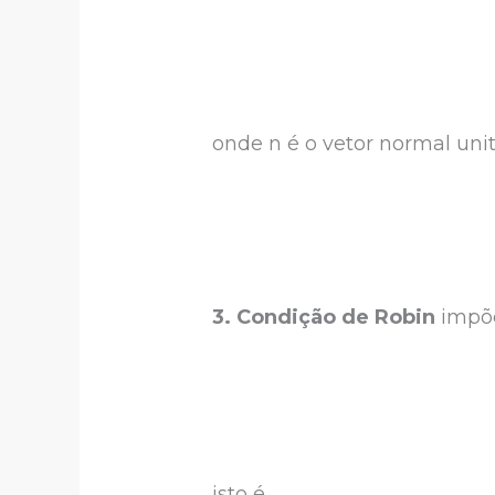
onde n é o vetor normal unit
3. Condição de Robin
impõe
isto é,