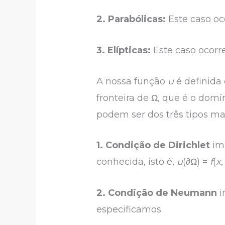
2. Parabólicas:
Este caso o
3. Elípticas:
Este caso ocor
A nossa função
u
é definid
fronteira de Ω
,
que é o domí
podem ser dos três tipos mai
1. Condição de Dirichlet
imp
conhecida, isto é,
u
(
∂
Ω) =
f
(
x,
2. Condição de Neumann
i
especificamos