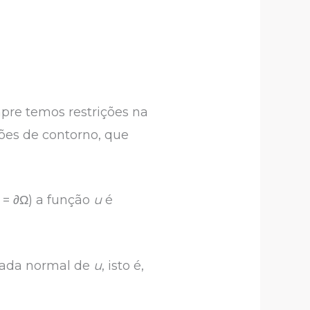
re temos restrições na
ões de contorno, que
a =
∂
Ω) a função
u
é
vada normal de
u
, isto é,