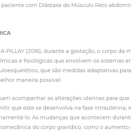
 paciente com Diástase do Músculo Reto abdomina
RICA
-PILLAY (2016), durante a gestação, o corpo da 
micas e fisiológicas que envolvem os sistemas end
culoesquelético, que são medidas adaptativas para
elhor maneira possível.
isam acompanhar as alterações uterinas para que
ermitir que este se desenvolva na fase intrauterin
amamentá-lo. As mudanças que acontecem durante
omecânica do corpo gravídico, como o aumento 