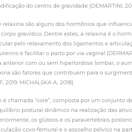
dificação do centro de gravidade (DEMARTINI, 20
 e relaxina são alguns dos hormônios que influe
 corpo gravídico. Dentre estes, a relaxina é o hor
ular pelo relaxamento dos ligamentos e articula
erino e facilitar o parto por via vaginal (DERMAR
ica anterior com ou sem hiperlordose lombar, o au
axina são fatores que contribuem para o surgimen
, 2019; MICHALSKA A, 2018).
 é chamada “core”, composta por um conjunto d
uilíbrio postural dinâmico na realização das ativ
riormente, os glúteos e os paravertebrais poster
iculação coxo-femural e o assoalho pélvico na parte