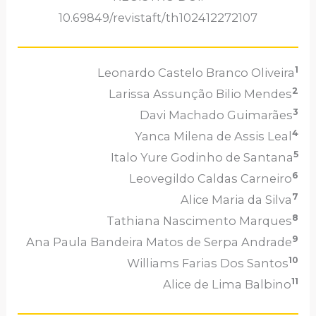
10.69849/revistaft/th102412272107
1
Leonardo Castelo Branco Oliveira
2
Larissa Assunção Bilio Mendes
3
Davi Machado Guimarães
4
Yanca Milena de Assis Leal
5
Italo Yure Godinho de Santana
6
Leovegildo Caldas Carneiro
7
Alice Maria da Silva
8
Tathiana Nascimento Marques
9
Ana Paula Bandeira Matos de Serpa Andrade
10
Williams Farias Dos Santos
11
Alice de Lima Balbino