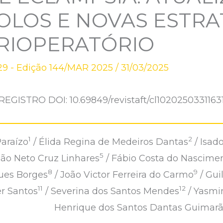
LOS E NOVAS ESTRA
RIOPERATÓRIO
9 - Edição 144/MAR 2025
/
31/03/2025
REGISTRO DOI: 10.69849/revistaft/cl1020250331163
1
2
araízo
/ Élida Regina de Medeiros Dantas
/ Isado
5
oão Neto Cruz Linhares
/ Fábio Costa do Nascime
8
9
ues Borges
/ João Victor Ferreira do Carmo
/ Gui
11
12
er Santos
/ Severina dos Santos Mendes
/ Yasmi
Henrique dos Santos Dantas Guimar