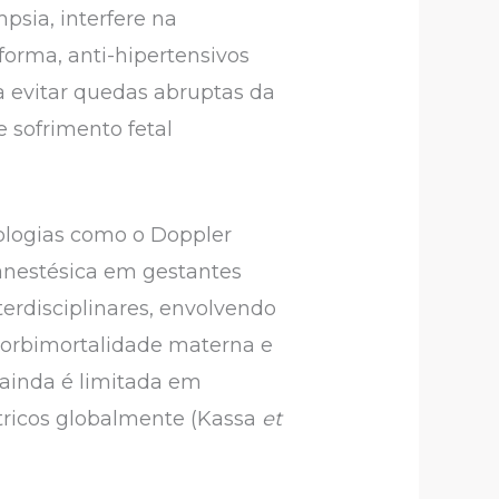
psia, interfere na
orma, anti-hipertensivos
a evitar quedas abruptas da
 sofrimento fetal
ologias como o Doppler
 anestésica em gestantes
nterdisciplinares, envolvendo
 morbimortalidade materna e
 ainda é limitada em
étricos globalmente (Kassa
et