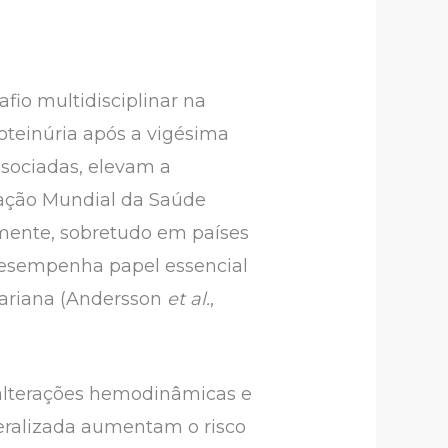
io multidisciplinar na
roteinúria após a vigésima
sociadas, elevam a
zação Mundial da Saúde
mente, sobretudo em países
 desempenha papel essencial
sariana (Andersson
et al.
,
alterações hemodinâmicas e
neralizada aumentam o risco