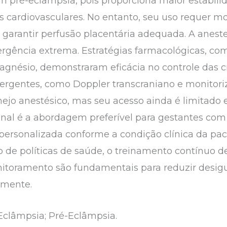
m pré-eclâmpsia, pois proporciona maior estabi
 cardiovasculares. No entanto, seu uso requer mo
 garantir perfusão placentária adequada. A anest
gência extrema. Estratégias farmacológicas, com
agnésio, demonstraram eficácia no controle das cr
mergentes, como Doppler transcraniano e monito
jo anestésico, mas seu acesso ainda é limitado 
onal é a abordagem preferível para gestantes com
personalizada conforme a condição clínica da pac
to de políticas de saúde, o treinamento contínuo 
nitoramento são fundamentais para reduzir desig
almente.
Eclâmpsia; Pré-Eclâmpsia.