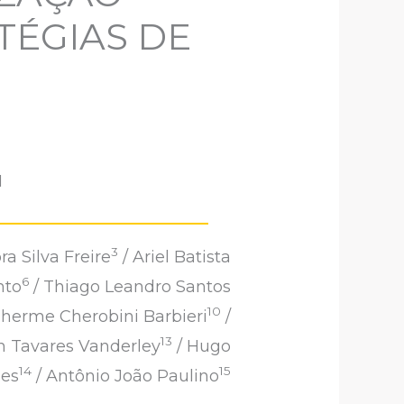
TÉGIAS DE
1
3
ra Silva Freire
/ Ariel Batista
6
nto
/ Thiago Leandro Santos
10
lherme Cherobini Barbieri
/
13
n Tavares Vanderley
/ Hugo
14
15
ães
/ Antônio João Paulino