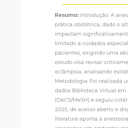
Resumo:
Introdução: A ane
prática obstétrica, dado o a
impactam significativamen
limitado a cuidados especia
pacientes, exigindo uma abo
estudo visa revisar critica
eclâmpsia, analisando estra
Metodologia: Foi realizada u
dados Biblioteca Virtual em
(DeCS/MeSH) e seguiu critér
2025, de acesso aberto e di
literatura aponta a anestesi