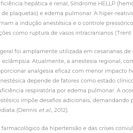
uficiência hepática e renal, Síndrome HELLP (hem
de plaquetas) e edema pulmonar. A hiper-reativi
rnam a indução anestésica e o controle pressórico
ações como ruptura de vasos intracranianos (Trent
 geral foi amplamente utilizada em cesarianas d
eclâmpsia. Atualmente, a anestesia regional, com
 proporcionar analgesia eficaz com menor impact
 anestésica depende de fatores como estado clíni
uficiência respiratória por edema pulmonar. A oco
stésico impõe desafios adicionais, demandando
ediata (Dennis
et al.
, 2012).
e farmacológico da hipertensão e das crises convu