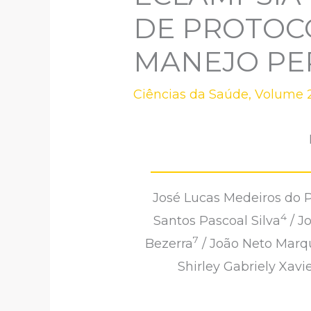
DE PROTOCO
MANEJO PE
Ciências da Saúde
,
Volume 2
José Lucas Medeiros do P
4
Santos Pascoal Silva
/ J
7
Bezerra
/ João Neto Marq
Shirley Gabriely Xavi