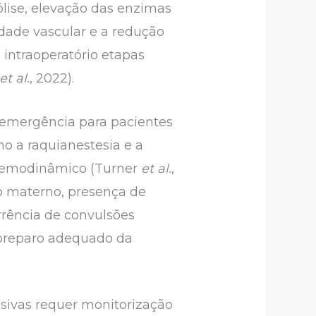
ólise, elevação das enzimas
dade vascular e a redução
 intraoperatório etapas
et al.
, 2022).
e emergência para pacientes
o a raquianestesia e a
o hemodinâmico (Turner
et al.
,
co materno, presença de
rrência de convulsões
 preparo adequado da
lsivas requer monitorização