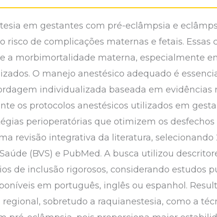
stesia em gestantes com pré-eclâmpsia e eclâmps
lto risco de complicações maternas e fetais. Essas
te a morbimortalidade materna, especialmente e
lizados. O manejo anestésico adequado é essenci
rdagem individualizada baseada em evidências re
mente os protocolos anestésicos utilizados em ges
tégias perioperatórias que otimizem os desfechos
ma revisão integrativa da literatura, selecionando
 Saúde (BVS) e PubMed. A busca utilizou descrito
ios de inclusão rigorosos, considerando estudos p
sponíveis em português, inglês ou espanhol. Resul
a regional, sobretudo a raquianestesia, como a téc