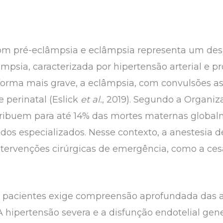
m pré-eclâmpsia e eclâmpsia representa um desaf
lâmpsia, caracterizada por hipertensão arterial e p
forma mais grave, a eclâmpsia, com convulsões as
 perinatal (Eslick
et al.
, 2019). Segundo a Organi
tribuem para até 14% das mortes maternas global
dos especializados. Nesse contexto, a anestesia
ntervenções cirúrgicas de emergência, como a ce
s pacientes exige compreensão aprofundada das 
 A hipertensão severa e a disfunção endotelial ge