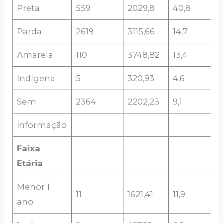
Preta
559
2029,8
40,8
Parda
2619
3115,66
14,7
Amarela
110
3748,82
13,4
Indígena
5
320,93
4,6
Sem
2364
2202,23
9,1
informação
Faixa
Etária
Menor 1
11
1621,41
11,9
ano