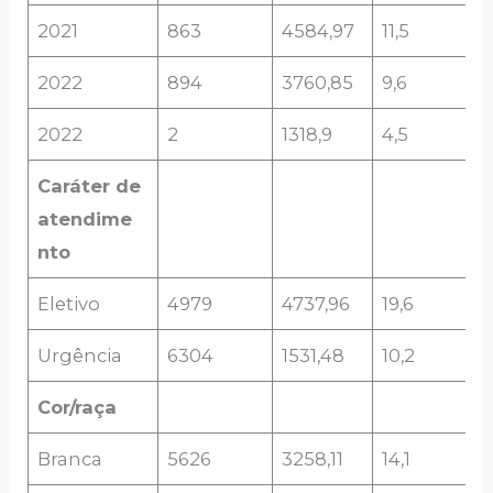
2021
863
4584,97
11,5
2022
894
3760,85
9,6
2022
2
1318,9
4,5
Caráter de
atendime
nto
Eletivo
4979
4737,96
19,6
Urgência
6304
1531,48
10,2
Cor/raça
Branca
5626
3258,11
14,1