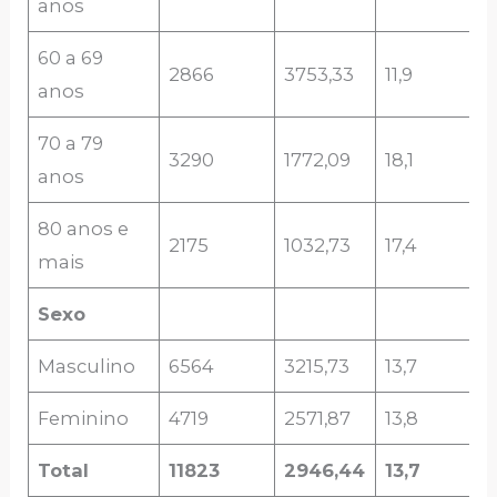
anos
60 a 69
2866
3753,33
11,9
anos
70 a 79
3290
1772,09
18,1
anos
80 anos e
2175
1032,73
17,4
mais
Sexo
Masculino
6564
3215,73
13,7
Feminino
4719
2571,87
13,8
Total
11823
2946,44
13,7