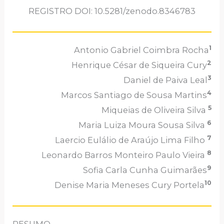
REGISTRO DOI: 10.5281/zenodo.8346783
1
Antonio Gabriel Coimbra Rocha
2
Henrique César de Siqueira Cury
3
Daniel de Paiva Leal
4
Marcos Santiago de Sousa Martins
5
Miqueias de Oliveira Silva
6
Maria Luiza Moura Sousa Silva
7
Laercio Eulálio de Araújo Lima Filho
8
Leonardo Barros Monteiro Paulo Vieira
9
Sofia Carla Cunha Guimarães
10
Denise Maria Meneses Cury Portela