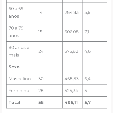
60 a 69
14
284,83
5,6
anos
70 a 79
15
606,08
7,1
anos
80 anos e
24
575,82
4,8
mais
Sexo
Masculino
30
468,83
6,4
Feminino
28
525,34
5
Total
58
496,11
5,7