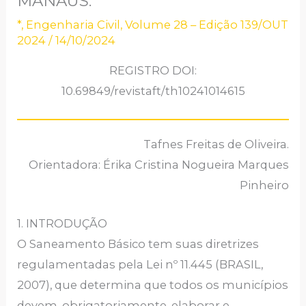
MANAUS.
*
,
Engenharia Civil
,
Volume 28 – Edição 139/OUT
2024
/
14/10/2024
REGISTRO DOI:
10.69849/revistaft/th10241014615
Tafnes Freitas de Oliveira.
Orientadora: Érika Cristina Nogueira Marques
Pinheiro
1. INTRODUÇÃO
O Saneamento Básico tem suas diretrizes
regulamentadas pela Lei nº 11.445 (BRASIL,
2007), que determina que todos os municípios
devem, obrigatoriamente, elaborar e