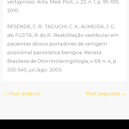
vertiginoso. Acta. Med. Port., v. 23, n. 1, p. 95-100,
2010.
RESENDE, C. R.; TAGUCHI, C. K.; ALMEIDA, J. G.
de, FUJITA, R. do R.. Reabilitação vestibular em
pacientes idosos portadores de vertigem
posicional paroxística benigna. Revista
Brasileira de Otorrinolaringologia, v. 69, n. 4, p.
535-540, jul./ago. 2003.
←
Post anterior
Post seguinte
→