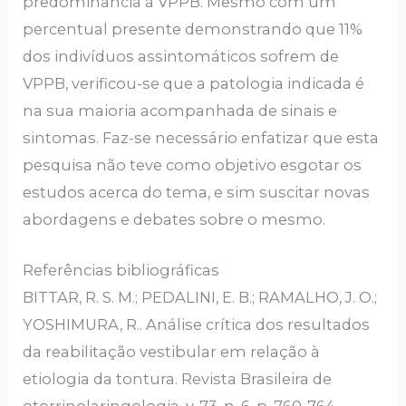
predominância à VPPB. Mesmo com um
percentual presente demonstrando que 11%
dos indivíduos assintomáticos sofrem de
VPPB, verificou-se que a patologia indicada é
na sua maioria acompanhada de sinais e
sintomas. Faz-se necessário enfatizar que esta
pesquisa não teve como objetivo esgotar os
estudos acerca do tema, e sim suscitar novas
abordagens e debates sobre o mesmo.
Referências bibliográficas
BITTAR, R. S. M.; PEDALINI, E. B.; RAMALHO, J. O.;
YOSHIMURA, R.. Análise crítica dos resultados
da reabilitação vestibular em relação à
etiologia da tontura. Revista Brasileira de
otorrinolaringologia, v. 73, n. 6, p. 760-764,