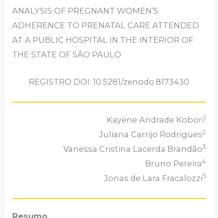
ANALYSIS OF PREGNANT WOMEN’S
ADHERENCE TO PRENATAL CARE ATTENDED
AT A PUBLIC HOSPITAL IN THE INTERIOR OF
THE STATE OF SÃO PAULO
REGISTRO DOI: 10.5281/zenodo.8173430
1
Kayene Andrade Kobori
2
Juliana Carrijo Rodrigues
3
Vanessa Cristina Lacerda Brandão
4
Bruno Pereira
5
Jonas de Lara Fracalozzi
Resumo