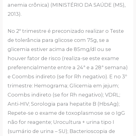
anemia crônica) (MINISTÉRIO DA SAÚDE (MS),
2013).
No 2º trimestre é preconizado realizar o Teste
de tolerância para glicose com 75g, se a
glicemia estiver acima de 85mg/dl ou se
houver fator de risco (realiza-se este exame
preferencialmente entre a 24ª e a 28ª semana)
e Coombs indireto (se for Rh negativo). E no 3º
trimestre: Hemograma; Glicemia em jejum;
Coombs indireto (se for Rh negativo); VDRL;
Anti-HIV; Sorologia para hepatite B (HbsAg);
Repete-se o exame de toxoplasmose se o IgG
não for reagente; Urocultura + urina tipo I
(sumário de urina – SU); Bacterioscopia de