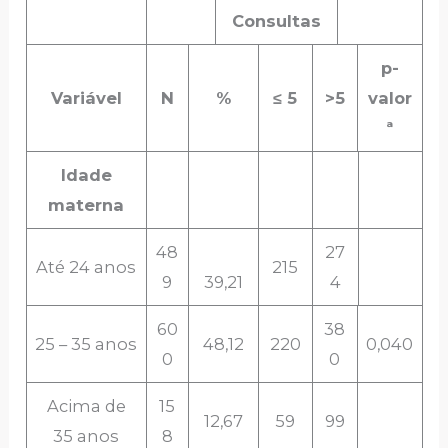
Consultas
p-
Variável
N
%
≤ 5
>5
valor
ª
Idade
materna
48
27
Até 24 anos
215
9
39,21
4
60
38
25 – 35 anos
48,12
220
0,040
0
0
Acima de
15
12,67
59
99
35 anos
8