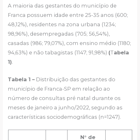
A maioria das gestantes do município de
Franca possuem idade entre 25-35 anos (600;
48,12%), residentes na zona urbana (1234;
98,96%), desempregadas (705; 56,54%),
casadas (986; 79,07%), com ensino médio (1180;
94,63%) e não tabagistas (1147; 91,98%)
(
T
abela
1)
.
Tabela 1
–
Distribuição das gestantes do
município de Franca-SP em relação ao
número de consultas pré natal durante os
meses de janeiro a junho/2022, segundo as
características sociodemográficas (n=1247).
N° de