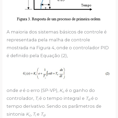
A maioria dos sistemas básicos de controle é
representada pela malha de controle
mostrada na Figura 4, onde o controlador PID
é definido pela Equação (2),
onde
e
é o erro (SP-VP),
K
é o ganho do
c
controlador,
T
é o tempo integral e
T
é o
i
d
tempo derivativo. Sendo os parâmetros de
sintonia
K
,
T
e
T
.
c
i
d