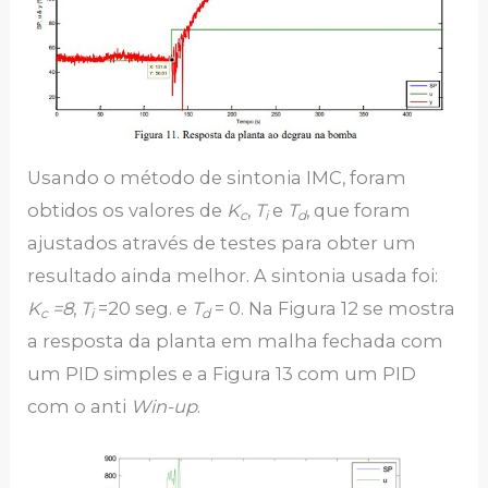
Usando o método de sintonia IMC, foram
obtidos os valores de
K
,
T
e
T
, que foram
c
i
d
ajustados através de testes para obter um
resultado ainda melhor. A sintonia usada foi:
K
=8
,
T
=20 seg. e
T
= 0. Na Figura 12 se mostra
c
i
d
a resposta da planta em malha fechada com
um PID simples e a Figura 13 com um PID
com o anti
Win-up
.