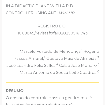
IN A DIDACTIC PLANT WITH A PID
CONTROLLER USING ANTI
WIN-UP
REGISTRO DOI:
10.69849/revistaft/fa10202505161743
1
Marcelo Furtado de Mendonça;
Rogério
2
3
Passos Amaral;
Gustavo Maia de Almeida;
4
5
José Leandro Félix Salles;
Celso José Munaro;
6
Marco Antonio de Souza Leite Cuadros.
RESUMO
O ensino do controle clássico geralmente é
feito através de controladores pré-