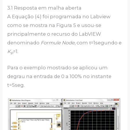
3.1 Resposta em malha aberta
A Equação (4) foi programada no Labview
como se mostra na Figura 5 e usou-se
principalmente o recurso do LabVIEW
denominado
Formule Node
, com τ=1segundo e
K
=1.
p
Para o exemplo mostrado se aplicou um
degrau na entrada de 0 a 100% no instante
t=5seg.