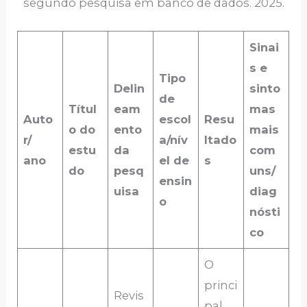
segundo pesquisa em banco de dados. 2025.
Sinai
s e
Tipo
Delin
sinto
de
Títul
eam
mas
Auto
escol
Resu
o do
ento
mais
r/
a/nív
ltado
estu
da
com
ano
el de
s
do
pesq
uns/
ensin
uisa
diag
o
nósti
co
O
princi
Revis
pal