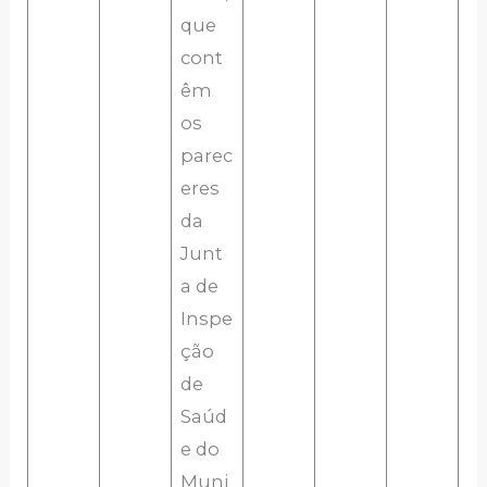
que
cont
êm
os
parec
eres
da
Junt
a de
Inspe
ção
de
Saúd
e do
Muni