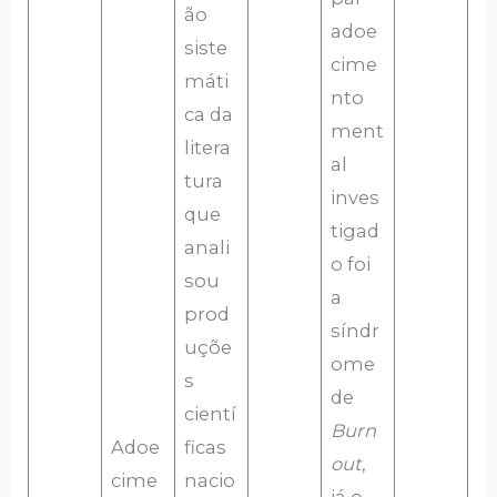
ão
adoe
siste
cime
máti
nto
ca da
ment
litera
al
tura
inves
que
tigad
anali
o foi
sou
a
prod
síndr
uçõe
ome
s
de
cientí
Burn
Adoe
ficas
out
,
cime
nacio