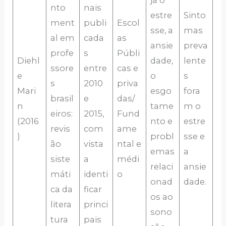
já o
nto
nais
estre
Sinto
ment
publi
Escol
sse, a
mas
al em
cada
as
ansie
preva
profe
s
Públi
Diehl
dade,
lente
ssore
entre
cas e
e
o
s
s
2010
priva
Mari
esgo
fora
brasil
e
das/
n
tame
m o
eiros:
2015,
Fund
(2016
nto e
estre
revis
com
ame
)
probl
sse e
ão
vista
ntal e
emas
a
siste
a
médi
relaci
ansie
máti
identi
o
onad
dade.
ca da
ficar
os ao
litera
princi
sono
tura
pais