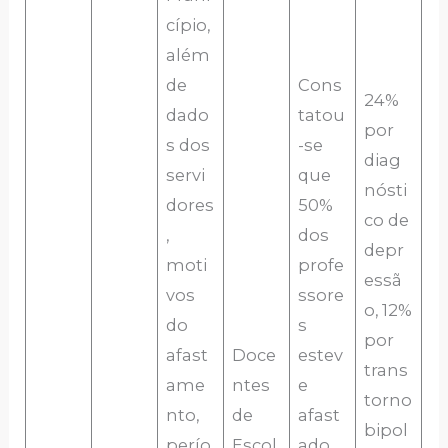
cípio,
além
de
Cons
24%
dado
tatou
por
s dos
-se
diag
servi
que
nósti
dores
50%
co de
,
dos
depr
moti
profe
essã
vos
ssore
o, 12%
do
s
por
afast
Doce
estev
trans
ame
ntes
e
torno
nto,
de
afast
bipol
perío
Escol
ado