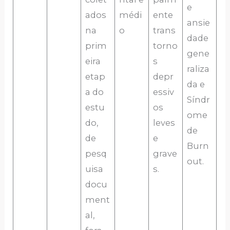
e
ados
médi
ente
ansie
na
o
trans
dade
prim
torno
gene
eira
s
raliza
etap
depr
da e
a do
essiv
Síndr
estu
os
ome
do,
leves
de
de
e
Burn
pesq
grave
out.
uisa
s.
docu
ment
al,