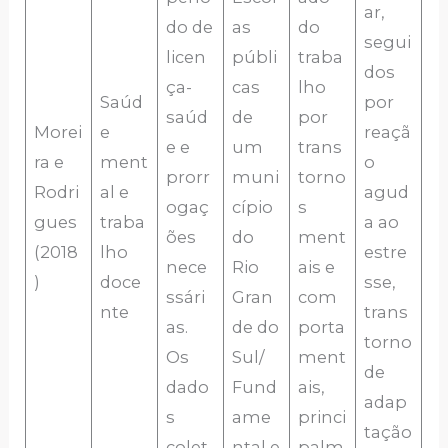
ar,
do de
as
do
segui
licen
públi
traba
dos
ça-
cas
lho
Saúd
por
saúd
de
por
Morei
e
reaçã
e e
um
trans
ra e
ment
o
prorr
muni
torno
Rodri
al e
agud
ogaç
cípio
s
gues
traba
a ao
ões
do
ment
(2018
lho
estre
nece
Rio
ais e
)
doce
sse,
ssári
Gran
com
nte
trans
as.
de do
porta
torno
Os
Sul/
ment
de
dado
Fund
ais,
adap
s
ame
princi
tação
colet
ntal e
palm