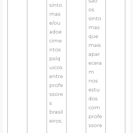
são
sinto
os
mas
sinto
e/ou
mas
adoe
que
cime
mais
ntos
apar
psíq
ecera
uicos
m
entre
nos
profe
estu
ssore
dos
s
com
brasil
profe
eiros.
ssore