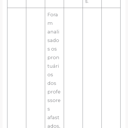
s.
Fora
m
anali
sado
s os
pron
tuári
os
dos
profe
ssore
s
afast
ados,