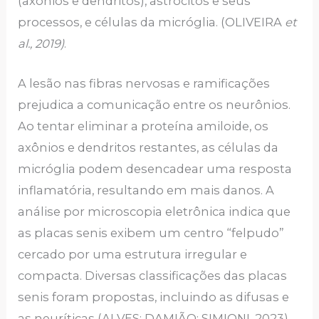
(axônios e dendritos), astrócitos e seus
processos, e células da micróglia. (OLIVEIRA
et
al., 2019)
.
A lesão nas fibras nervosas e ramificações
prejudica a comunicação entre os neurônios.
Ao tentar eliminar a proteína amiloide, os
axônios e dendritos restantes, as células da
micróglia podem desencadear uma resposta
inflamatória, resultando em mais danos. A
análise por microscopia eletrônica indica que
as placas senis exibem um centro “felpudo”
cercado por uma estrutura irregular e
compacta. Diversas classificações das placas
senis foram propostas, incluindo as difusas e
as neuríticas (ALVES; DAMIÃO; SIMIONI,
2023).