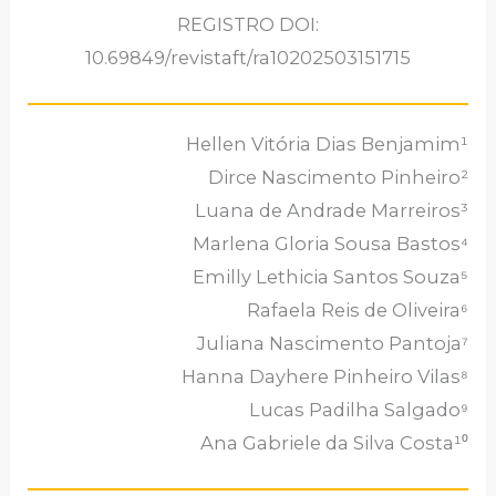
REGISTRO DOI:
10.69849/revistaft/ra10202503151715
Hellen Vitória Dias Benjamim¹
Dirce Nascimento Pinheiro²
Luana de Andrade Marreiros³
Marlena Gloria Sousa Bastos⁴
Emilly Lethicia Santos Souza⁵
Rafaela Reis de Oliveira⁶
Juliana Nascimento Pantoja⁷
Hanna Dayhere Pinheiro Vilas⁸
Lucas Padilha Salgado⁹
Ana Gabriele da Silva Costa¹⁰