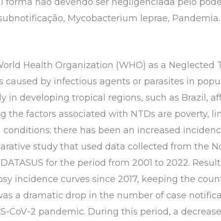
al forma não devendo ser negligenciada pelo po
subnotificação, Mycobacterium leprae, Pandemia.
e World Health Organization (WHO) as a Neglected 
 caused by infectious agents or parasites in popula
in developing tropical regions, such as Brazil, aff
 the factors associated with NTDs are poverty, li
 conditions; there has been an increased incidence
rative study that used data collected from the No
ATASUS for the period from 2001 to 2022. Results 
osy incidence curves since 2017, keeping the count
s a dramatic drop in the number of case notificat
-CoV-2 pandemic. During this period, a decrease i