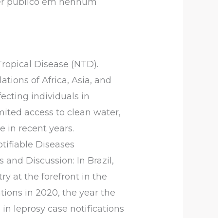
der público em nenhum
Tropical Disease (NTD).
tions of Africa, Asia, and
ecting individuals in
mited access to clean water,
 in recent years.
tifiable Diseases
and Discussion: In Brazil,
ry at the forefront in the
ions in 2020, the year the
n leprosy case notifications