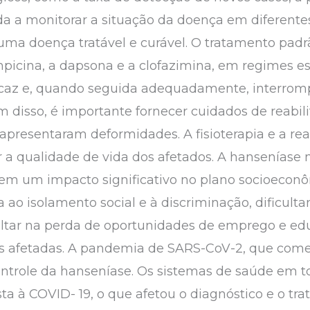
da a monitorar a situação da doença em diferentes
uma doença tratável e curável. O tratamento padr
mpicina, a dapsona e a clofazimina, em regimes esp
icaz e, quando seguida adequadamente, interrom
 disso, é importante fornecer cuidados de reabili
presentaram deformidades. A fisioterapia e a rea
a qualidade de vida dos afetados. A hanseníase 
m um impacto significativo no plano socioeconô
ao isolamento social e à discriminação, dificulta
sultar na perda de oportunidades de emprego e e
as afetadas. A pandemia de SARS-CoV-2, que come
controle da hanseníase. Os sistemas de saúde em
ta à COVID- 19, o que afetou o diagnóstico e o tr