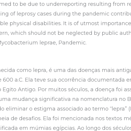
ed to be due to underreporting resulting from res
ing of leprosy cases during the pandemic contribu
ble physical disabilities. It is of utmost importan
ern, which should not be neglected by public autho
Mycobacterium leprae, Pandemic.
ecida como lepra, é uma das doenças mais anti
e 600 a.C. Ela teve sua ocorrência documentada 
 o Egito Antigo. Por muitos séculos, a doença foi a
a uma mudança significativa na nomenclatura no 
do eliminar o estigma associado ao termo “lepra” (B
heia de desafios. Ela foi mencionada nos textos 
ntificada em múmias egípcias. Ao longo dos séculos