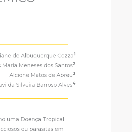
1
liane de Albuquerque Cozza
2
s Maria Meneses dos Santos
3
Alcione Matos de Abreu
4
vi da Silveira Barroso Alves
omo uma Doença Tropical
cciosos ou parasitas em