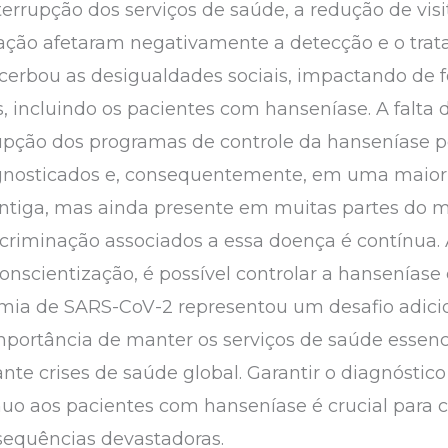
terrupção dos serviços de saúde, a redução de visi
ação afetaram negativamente a detecção e o tra
cerbou as desigualdades sociais, impactando de 
, incluindo os pacientes com hanseníase. A falta d
upção dos programas de controle da hanseníase
gnosticados e, consequentemente, em uma maior 
iga, mas ainda presente em muitas partes do mun
scriminação associados a essa doença é contínua. 
onscientização, é possível controlar a hanseníase
mia de SARS-CoV-2 representou um desafio adicio
portância de manter os serviços de saúde essencia
e crises de saúde global. Garantir o diagnóstico
tínuo aos pacientes com hanseníase é crucial par
sequências devastadoras.