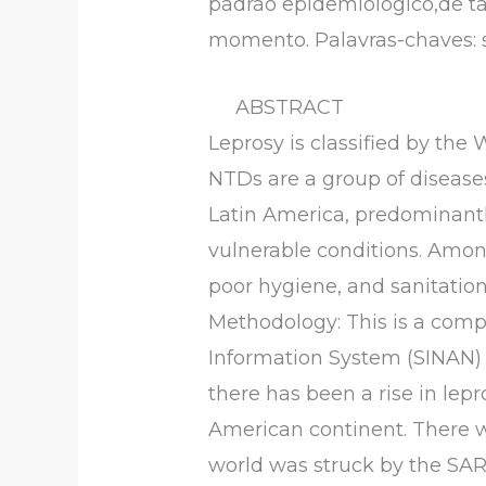
padrão epidemiológico,de t
momento. Palavras-chaves: 
ABSTRACT
Leprosy is classified by th
NTDs are a group of diseases
Latin America, predominantly 
vulnerable conditions. Among
poor hygiene, and sanitation
Methodology: This is a compa
Information System (SINAN) D
there has been a rise in lepr
American continent. There wa
world was struck by the SARS