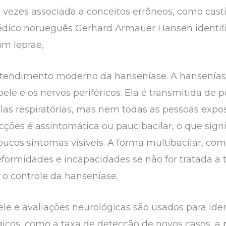
ezes associada a conceitos errôneos, como castig
édico norueguês Gerhard Armauer Hansen identifi
um leprae,
ntendimento moderno da hanseníase. A hansenías
ele e os nervos periféricos. Ela é transmitida de
ulas respiratórias, mas nem todas as pessoas exp
cções é assintomática ou paucibacilar, o que sign
ucos sintomas visíveis. A forma multibacilar, com
formidades e incapacidades se não for tratada a 
o controle da hanseníase.
ele e avaliações neurológicas são usados para ident
icos, como a taxa de detecção de novos casos, a 