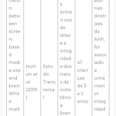
ciatio
ado
s
n
nas
entre
betw
diretr
o uso
een
izes
de
scree
da
telas
n-
AAP,
e a
base
foi
integ
d
assoc
ridad
medi
47
iado
Hutt
Estu
e dos
a use
crian
a
on
et
do
trato
and
ças
uma
al
.
Trans
s da
brain
de 3
men
(2019
versa
subs
Whit
a 5
or
)
l
tânci
e
anos.
integ
a
matt
ridad
bran