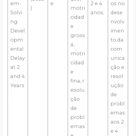
em-
e
2 e 4
os no
)
motri
Solvi
anos.
dese
cidad
ng
nvolv
e
Devel
imen
gross
opm
to da
a,
ental
com
motri
Delay
unica
cidad
at 2
ção e
e
and 4
resol
fina, r
Years
ução
esolu
.
de
ção
probl
de
emas
probl
aos 2
emas
e 4
e