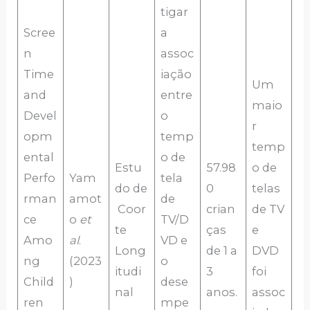
tigar
Scree
a
n
assoc
Time
iação
Um
and
entre
maio
Devel
o
r
opm
temp
temp
ental
o de
Estu
57.98
o de
Perfo
Yam
tela
do de
0
telas
rman
amot
de
Coor
crian
de TV
ce
o
et
TV/D
te
ças
e
Amo
al
.
VD e
Long
de 1 a
DVD
ng
(2023
o
itudi
3
foi
Child
)
dese
nal
anos.
assoc
ren
mpe