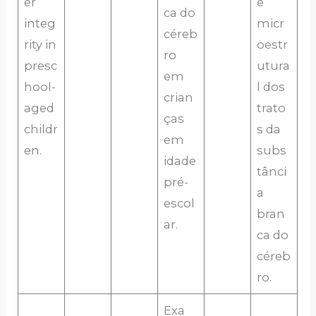
er
e
ca do
integ
micr
céreb
rity in
oestr
ro
presc
utura
em
hool-
l dos
crian
aged
trato
ças
childr
s da
em
en.
subs
idade
tânci
pré-
a
escol
bran
ar.
ca do
céreb
ro.
Exa