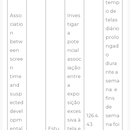
temp
o de
Asso
Inves
telas
ciatio
tigar
diário
n
a
prolo
betw
pote
ngad
een
ncial
o
scree
assoc
dura
n
iação
nte a
time
entre
sema
and
a
na e
susp
expo
fins
ected
sição
de
devel
exces
126.4
sema
opm
siva à
43
na foi
ental
Estu
tela e