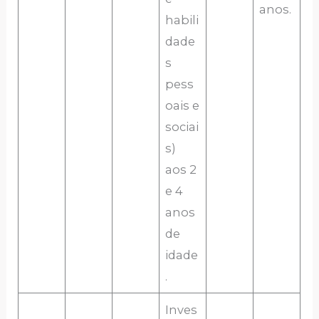
anos.
habili
dade
s
pess
oais e
sociai
s)
aos 2
e 4
anos
de
idade
.
Inves