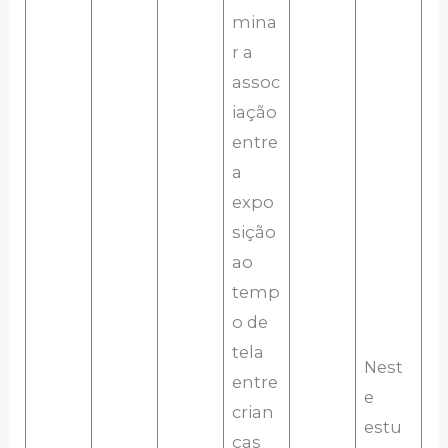
mina
r a
assoc
iação
entre
a
expo
sição
ao
temp
o de
tela
Nest
entre
e
crian
estu
ças