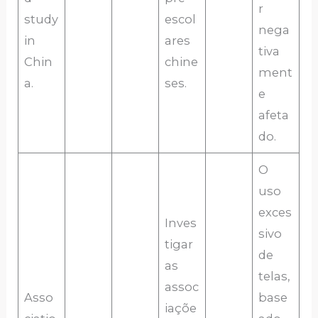
r
study
escol
nega
in
ares
tiva
Chin
chine
ment
a.
ses.
e
afeta
do.
O
uso
exces
Inves
sivo
tigar
de
as
telas,
assoc
Asso
base
iaçõe