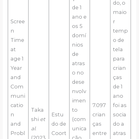
do, o
de 1
maio
ano e
Scree
r
os 5
n
temp
domí
Time
o de
nios
at
tela
de
age 1
para
atras
Year
crian
o no
and
ças
dese
Com
de 1
nvolv
muni
ano
imen
catio
7.097
foi as
Taka
to
n
Estu
crian
socia
shi
et
(com
and
do de
ças
do a
al
.
unica
Probl
Coort
entre
atras
(2023
ção,