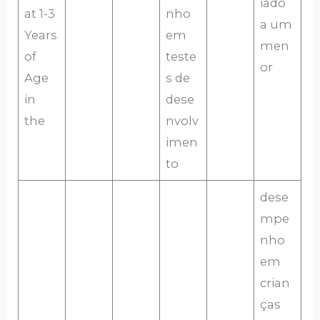
iado
at 1-3
nho
a um
Years
em
men
of
teste
or
Age
s de
in
dese
the
nvolv
imen
to
dese
mpe
nho
em
crian
ças