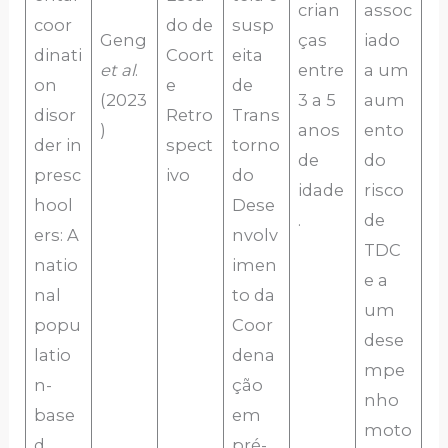
crian
assoc
coor
do de
susp
Geng
ças
iado
dinati
Coort
eita
et al
.
entre
a um
on
e
de
(2023
3 a 5
aum
disor
Retro
Trans
)
anos
ento
der in
spect
torno
de
do
presc
ivo
do
idade
risco
hool
Dese
.
de
ers: A
nvolv
TDC
natio
imen
e a
nal
to da
um
popu
Coor
dese
latio
dena
mpe
n-
ção
nho
base
em
moto
d
pré-