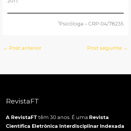
2017.
1
Psicóloga – CRP-04/78235
←
Post anterior
Post seguinte
→
RevistaFT
A RevistaFT
têm 30 anos. É uma
Revista
Científica Eletrônica Interdisciplinar Indexada