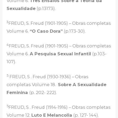
Volume 6.
Três Ensaios Sobre a Teoria da
Sexualidade
(p.13173).
3
FREUD, S. Freud (1901-1905) – Obras completas
Volume 6.
“O Caso Dora”
(p.173-30).
4
FREUD, S. Freud (1901-1905) – Obras completas
Volume 6.
A Pesquisa Sexual Infantil
(p.103-
107).
5
FREUD, S . Freud (1930-1936) – Obras
completas Volume 18.
Sobre A Sexualidade
Feminina
(p. 202- 222).
5
FREUD, S . Freud (1914-1916) – Obras completas
Volume 12.
Luto E Melancolia
(p. 127- 144).