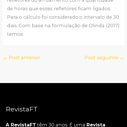
de horas que esses refletores ficam ligados.
Para o cálculo foi considerado o intervalo de 30
dias. Com base na formulação de Olinda (2017)
temos:
←
Post anterior
Post seguinte
→
RevistaFT
A RevistaFT
têm 30 anos. É uma
Revista