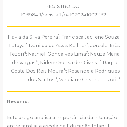
REGISTRO DOI:
10.69849/revistaft/pa10202410021132
1
Flávia da Silva Pereira
; Francisca Jacilene Souza
2
3
Tutaya
; Ivanilda de Assis Kellner
; Jorcelei Inês
4
5
Tezori
; Nathieli Gonçalves Lima
; Neuza Maria
6
7
de Vargas
; Nirlene Sousa de Oliveira
; Raquel
8
Costa Dos Reis Moura
; Rosângela Rodrigues
9
10
dos Santos
; Veridiane Cristina Tezori
Resumo:
Este artigo analisa a importância da interação
entre família e escola na Educação Infantil,