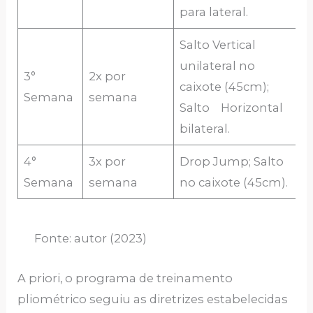
para lateral.
Salto Vertical
unilateral no
3°
2x por
2
caixote (45cm);
Semana
semana
p
Salto Horizontal
bilateral.
4°
3x por
Drop Jump; Salto
2
Semana
semana
no caixote (45cm).
p
Fonte: autor (2023)
A priori, o programa de treinamento
pliométrico seguiu as diretrizes estabelecidas