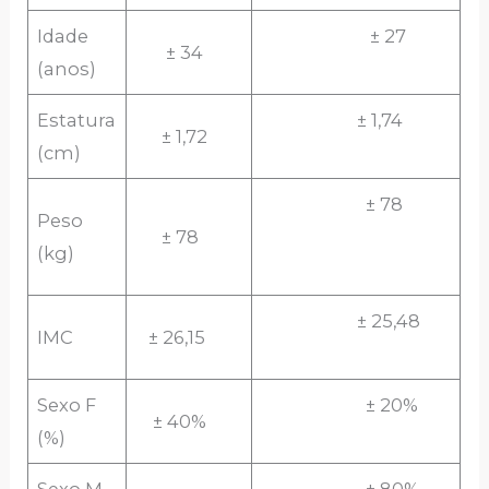
Idade
± 27
± 34
(anos)
Estatura
± 1,74
± 1,72
(cm)
± 78
Peso
± 78
(kg)
± 25,48
IMC
± 26,15
Sexo F
± 20%
± 40%
(%)
Sexo M
± 80%