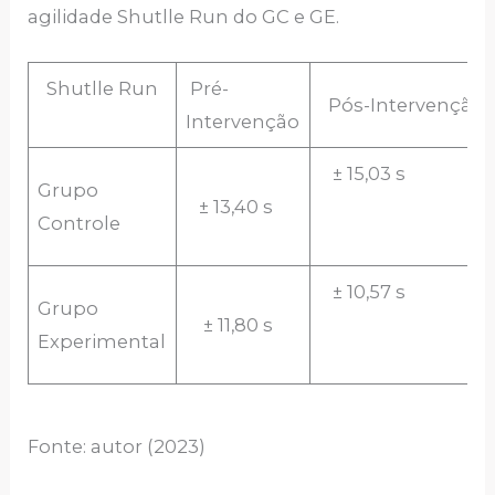
agilidade Shutlle Run do GC e GE.
Shutlle Run
Pré-
Pós-Intervenção
Intervenção
± 15,03 s
Grupo
± 13,40 s
Controle
± 10,57 s
Grupo
± 11,80 s
Experimental
Fonte: autor (2023)