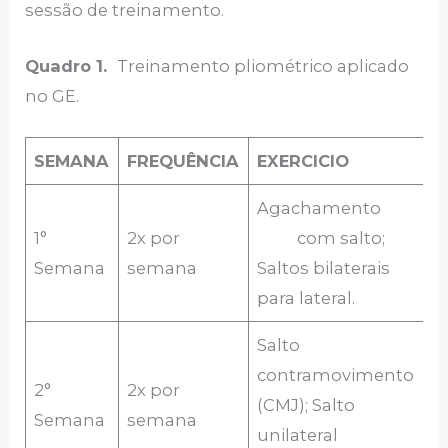
sessão de treinamento.
Quadro 1.
Treinamento pliométrico aplicado
no GE.
SEMANA
FREQUÊNCIA
EXERCICIO
S
Agachamento
1°
2x por
com salto;
2
Semana
semana
Saltos bilaterais
p
para lateral.
Salto
contramovimento
2°
2x por
(CMJ); Salto
2 
Semana
semana
unilateral