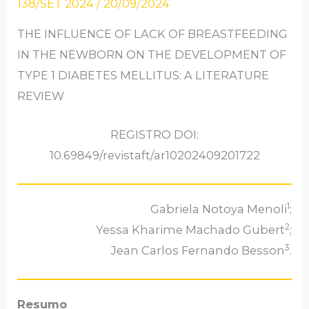
138/SET 2024
/
20/09/2024
THE INFLUENCE OF LACK OF BREASTFEEDING
IN THE NEWBORN ON THE DEVELOPMENT OF
TYPE 1 DIABETES MELLITUS: A LITERATURE
REVIEW
REGISTRO DOI:
10.69849/revistaft/ar10202409201722
1
Gabriela Notoya Menoli
;
2
Yessa Kharime Machado Gubert
;
3
Jean Carlos Fernando Besson
.
Resumo