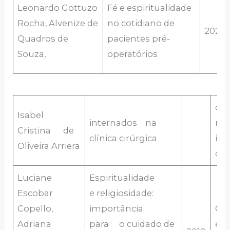
Leonardo Gottuzo
Fé e espiritualidade
Rocha, Alvenize de
no cotidiano de
2020
Quadros de
pacientes pré-
Souza,
operatórios
de 
Isabel
internados na
rea
Cristina de
clínica cirúrgica
int
Oliveira Arriera
cir
Luciane
Espiritualidade
Escobar
e religiosidade:
Copello,
importância
Cui
Adriana
para o cuidado de
e e