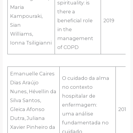
spirituality: is
Maria
there a
Kampouraki,
beneficial role
2019
Sian
in the
Williams,
management
Ionna Tsiligianni
of COPD
Emanuelle Caires
O cuidado da alma
Dias Araújo
no contexto
Nunes, Hévellin da
hospitalar de
Silva Santos,
enfermagem:
Gleica Afonso
2019
uma análise
Dutra, Juliana
fundamentada no
Xavier Pinheiro da
cuidado