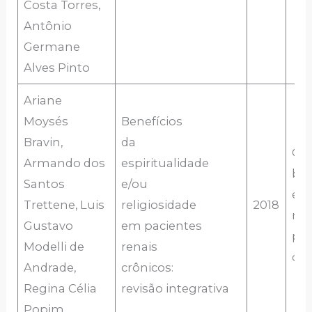
Costa Torres,
Antônio
Germane
Alves Pinto
Ariane
Moysés
Benefícios
Bravin,
da
O
Armando dos
espiritualidade
be
Santos
e/ou
esp
Trettene, Luis
religiosidade
2018
rel
Gustavo
em pacientes
pac
Modelli de
renais
crô
Andrade,
crônicos:
Regina Célia
revisão integrativa
Popim