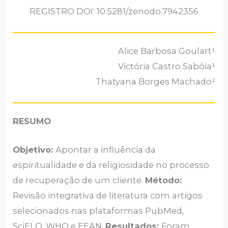
REGISTRO DOI: 10.5281/zenodo.7942356
Alice Barbosa Goulart¹
Victória Castro Sabóia¹
Thatyana Borges Machado²
RESUMO
Objetivo:
Apontar a influência da
espiritualidade e da religiosidade no processo
de recuperação de um cliente.
Método:
Revisão integrativa de literatura com artigos
selecionados nas plataformas PubMed,
SciELO, WHO e EEAN.
Resultados:
Foram