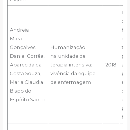
Rec
que
Andreia
hu
Mara
dur
Gonçalves
Humanização
tr
Daniel Corrêa,
na unidade de
pac
Aparecida da
terapia intensiva:
2018
a p
Costa Souza,
vivência da equipe
pro
Maria Claudia
de enfermagem
en
Bispo do
qua
Espírito Santo
e a
pro
hu