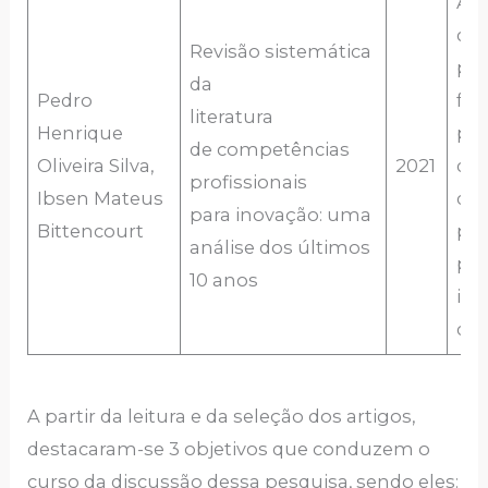
A
de
Revisão sistemática
pa
da
Pedro
for
literatura
Henrique
par
de competências
Oliveira Silva,
2021
de
profissionais
Ibsen Mateus
de
para inovação: uma
Bittencourt
pro
análise dos últimos
per
10 anos
ind
de 
A partir da leitura e da seleção dos artigos,
destacaram-se 3 objetivos que conduzem o
curso da discussão dessa pesquisa, sendo eles: