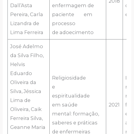
2018
Dall’Asta
enfermagem de
ca
Pereira, Carla
paciente em
en
Lizandra de
processo
Lima Ferreira
de adoecimento
José Adelmo
da Silva Filho,
Helvis
Eduardo
Religiosidade
Imp
Oliveira da
e
nov
Silva, Jéssica
espiritualidade
no 
Lima de
em saúde
2021
fo
Oliveira, Caik
mental: formação,
enf
Ferreira Silva,
saberes e práticas
áre
Geanne Maria
de enfermeiras
men