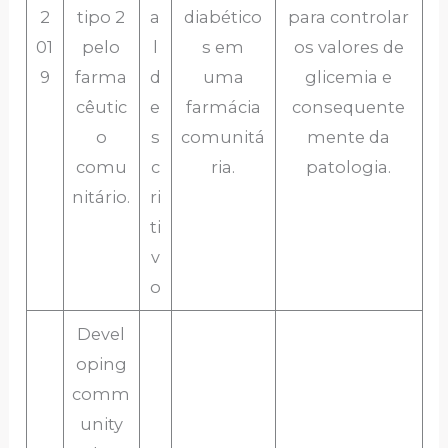
2
tipo 2
a
diabético
para controlar
01
pelo
l
s em
os valores de
9
farma
d
uma
glicemia e
cêutic
e
farmácia
consequente
o
s
comunitá
mente da
comu
c
ria.
patologia.
nitário.
ri
ti
v
o
Devel
oping
comm
unity