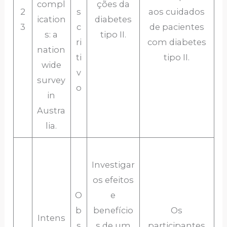
compl
ções da
2
s
aos cuidados
ication
diabetes
3
c
de pacientes
s: a
tipo II.
ri
com diabetes
nation
ti
tipo II.
wide
v
survey
o
in
Austra
lia.
Investigar
os efeitos
O
e
b
benefício
Os
Intens
s
s de um
participantes