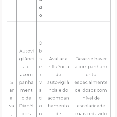
d
o
O
Autovi
b
gilânci
s
Avaliar a
Deve-se haver
a e
e
influência
acompanham
acom
r
de
ento
S
panha
v
autovigilâ
especialmente
ar
ment
a
ncia e do
de idosos com
ai
o de
ci
acompan
nível de
va
Diabét
o
hamento
escolaridade
,
icos
n
de
mais reduzido