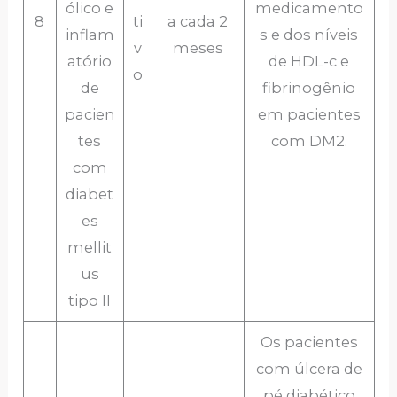
ólico e
medicamento
8
ti
a cada 2
inflam
s e dos níveis
v
meses
atório
de HDL-c e
o
de
fibrinogênio
pacien
em pacientes
tes
com DM2.
com
diabet
es
mellit
us
tipo II
Os pacientes
com úlcera de
pé diabético