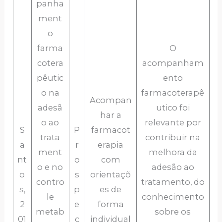
panha
ment
o
farma
O
cotera
acompanham
pêutic
ento
o na
farmacoterapê
Acompan
adesã
utico foi
har a
o ao
relevante por
S
P
farmacot
trata
contribuir na
a
r
erapia
ment
melhora da
nt
o
com
o e no
adesão ao
o
s
orientaçõ
contro
tratamento, do
s,
p
es de
le
conhecimento
2
e
forma
metab
sobre os
01
c
individual