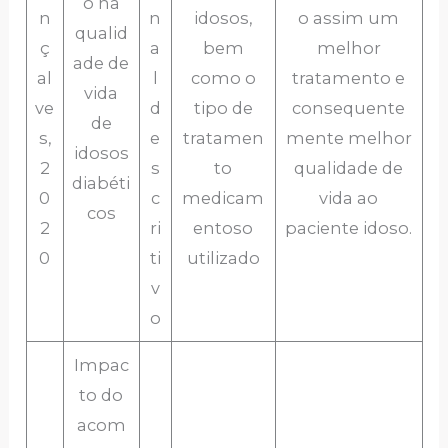
o na
n
n
idosos,
o assim um
qualid
ç
a
bem
melhor
ade de
al
l
como o
tratamento e
vida
ve
d
tipo de
consequente
de
s,
e
tratamen
mente melhor
idosos
2
s
to
qualidade de
diabéti
0
c
medicam
vida ao
cos
2
ri
entoso
paciente idoso.
0
ti
utilizado
v
o
Impac
to do
acom