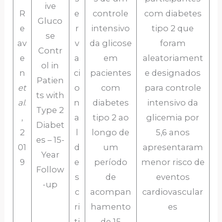
ive
R
e
controle
com diabetes
Gluco
e
r
intensivo
tipo 2 que
se
av
v
da glicose
foram
Contr
e
a
em
aleatoriament
ol in
n
ci
pacientes
e designados
Patien
et
o
com
para controle
ts with
al
.
n
diabetes
intensivo da
Type 2
,
a
tipo 2 ao
glicemia por
Diabet
2
l
longo de
5,6 anos
es – 15-
01
d
um
apresentaram
Year
9
e
período
menor risco de
Follow
s
de
eventos
-up
c
acompan
cardiovascular
ri
hamento
es
ti
de 15