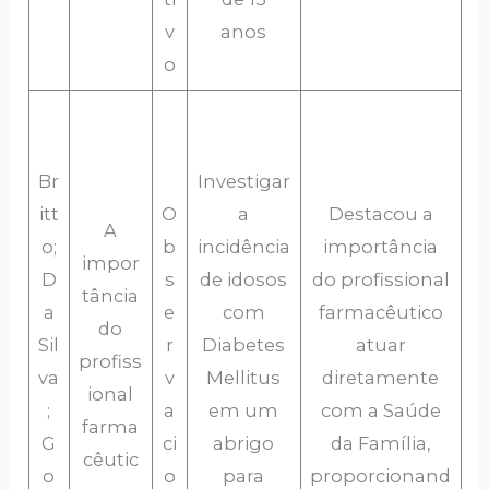
v
anos
o
Br
Investigar
itt
O
a
Destacou a
A
o;
b
incidência
importância
impor
D
s
de idosos
do profissional
tância
a
e
com
farmacêutico
do
Sil
r
Diabetes
atuar
profiss
va
v
Mellitus
diretamente
ional
;
a
em um
com a Saúde
farma
G
ci
abrigo
da Família,
cêutic
o
o
para
proporcionand