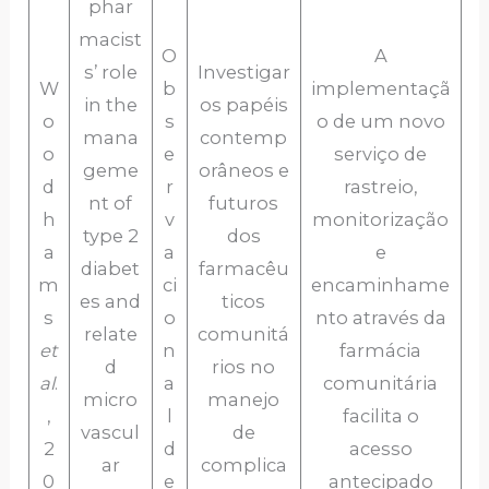
phar
macist
O
A
s’ role
Investigar
W
b
implementaçã
in the
os papéis
o
s
o de um novo
mana
contemp
o
e
serviço de
geme
orâneos e
d
r
rastreio,
nt of
futuros
h
v
monitorização
type 2
dos
a
a
e
diabet
farmacêu
m
ci
encaminhame
es and
ticos
s
o
nto através da
relate
comunitá
et
n
farmácia
d
rios no
al
.
a
comunitária
micro
manejo
,
l
facilita o
vascul
de
2
d
acesso
ar
complica
0
e
antecipado