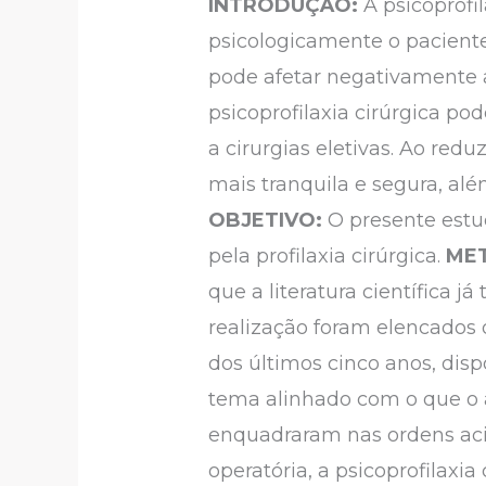
INTRODUÇÃO:
A psicoprofi
psicologicamente o pacient
pode afetar negativamente 
psicoprofilaxia cirúrgica p
a cirurgias eletivas. Ao redu
mais tranquila e segura, alé
OBJETIVO:
O presente estu
pela profilaxia cirúrgica.
MET
que a literatura científica j
realização foram elencados o
dos últimos cinco anos, disp
tema alinhado com o que o a
enquadraram nas ordens ac
operatória, a psicoprofilaxi