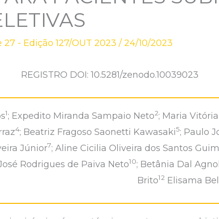
ELETIVAS
 27 - Edição 127/OUT 2023
/
24/10/2023
REGISTRO DOI: 10.5281/zenodo.10039023
1
2
os
; Expedito Miranda Sampaio Neto
; Maria Vitór
4
5
rraz
; Beatriz Fragoso Saonetti Kawasaki
; Paulo J
7
veira Júnior
; Aline Cicilia Oliveira dos Santos Gui
10
 José Rodrigues de Paiva Neto
; Betânia Dal Agno
12
Brito
Elisama Bel