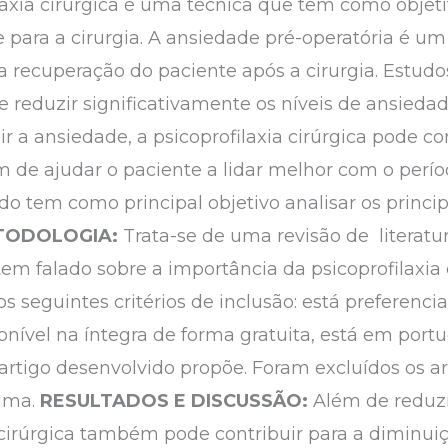
laxia cirúrgica é uma técnica que tem como objeti
e para a cirurgia. A ansiedade pré-operatória é
a recuperação do paciente após a cirurgia. Estu
ode reduzir significativamente os níveis de ansie
zir a ansiedade, a psicoprofilaxia cirúrgica pode c
m de ajudar o paciente a lidar melhor com o perío
do tem como principal objetivo analisar os princi
ODOLOGIA:
Trata-se de uma revisão de literatur
á tem falado sobre a importância da psicoprofilaxia 
s seguintes critérios de inclusão: está preferenc
onível na íntegra de forma gratuita, está em port
rtigo desenvolvido propõe. Foram excluídos os ar
ima.
RESULTADOS E DISCUSSÃO:
Além de reduzi
a cirúrgica também pode contribuir para a diminui