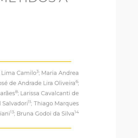
3
ia Lima Camilo
; Maria Andrea
6
osé de Andrade Lira Oliveira
;
8
marães
; Larissa Cavalcanti de
11
l Salvadori
; Thiago Marques
13
14
iani
; Bruna Godoi da Silva