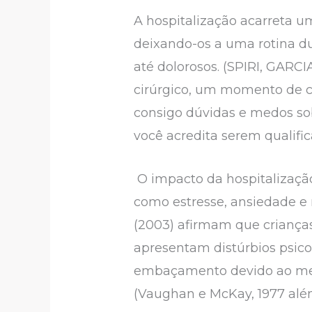
A hospitalização acarreta u
deixando-os a uma rotina du
até dolorosos. (SPIRI, GAR
cirúrgico, um momento de cri
consigo dúvidas e medos sob
você acredita serem quali
O impacto da hospitalização
como estresse, ansiedade e m
(2003) afirmam que crianças
apresentam distúrbios psico
embaçamento devido ao medo
(Vaughan e McKay, 1977 além 