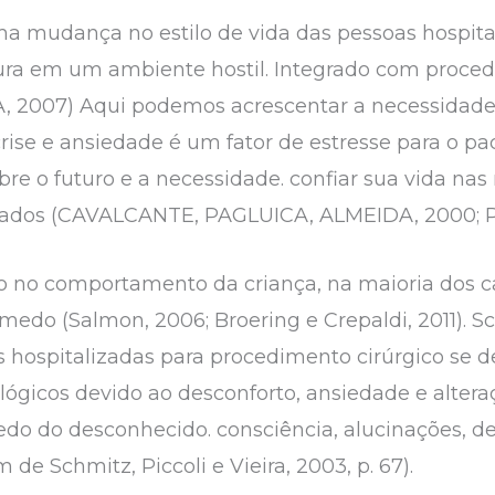
ma mudança no estilo de vida das pessoas hospital
ra em um ambiente hostil. Integrado com procedi
CIA, 2007) Aqui podemos acrescentar a necessida
se e ansiedade é um fator de estresse para o paci
re o futuro e a necessidade. confiar sua vida nas
ficados (CAVALCANTE, PAGLUICA, ALMEIDA, 2000;
 no comportamento da criança, na maioria dos cas
edo (Salmon, 2006; Broering e Crepaldi, 2011). Sch
 hospitalizadas para procedimento cirúrgico se d
lógicos devido ao desconforto, ansiedade e altera
 do desconhecido. consciência, alucinações, del
de Schmitz, Piccoli e Vieira, 2003, p. 67).