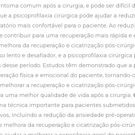
intoma comum após a cirurgia, e pode ser difícil d
 a psicoprofilaxia cirúrgica pode ajudar a reduzi
tório mais confortável para o paciente. Ao reduzir
de contribuir para uma recuperação mais rápida e e
a melhora da recuperação e cicatrização pós-cirúrg
o lento e desafiador, e a psicoprofilaxia cirúrgica
s desse período. Estudos têm demonstrado que a ps
eração física e emocional do paciente, tornando-o
melhorar a recuperação e cicatrização pós-cirúrgic
ara uma melhor qualidade de vida após a cirurgia.
uma técnica importante para pacientes submetidos a
tivos, incluindo a redução da ansiedade pré-operat
e melhora da recuperação e cicatrização pós-cirúr
de ajudar a melhorar a experiência geral do pacie