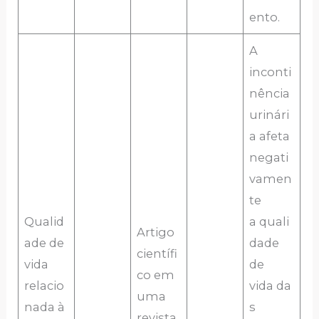
ento.
A
inconti
nência
urinári
a afeta
negati
vamen
te
Qualid
a quali
Artigo
ade de
dade
científi
vida
de
co em
relacio
vida da
uma
nada à
s
revista