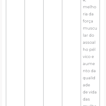
melho
ria da
força
muscu
lar do
assoal
ho pél
vico e
aume
nto da
qualid
ade
de vida
das