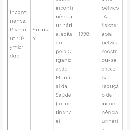
inconti
pélvico
Inconti
nência
. A
nence.
urinári
fisioter
Plymo
Suzuki,
a, edita
1998
apia
uth: Pl
Y.
do
pélvica
ymbri
pela O
mostr
dge
rganiz
ou- se
ação
eficaz
Mundi
na
al da
reduçã
Saúde
o da
(Incon
inconti
tinenc
nência
e).
urinári
a,