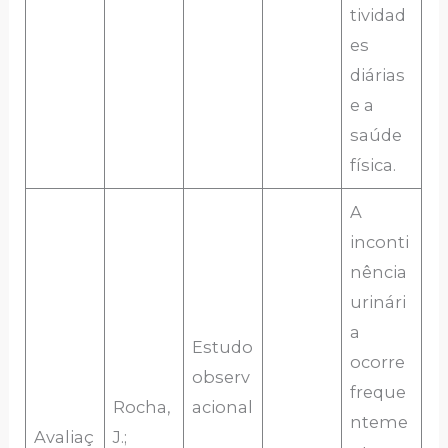
tividad
es
diárias
e a
saúde
física.
A
inconti
nência
urinári
a
Estudo
ocorre
observ
freque
Rocha,
acional
nteme
Avaliaç
J.;