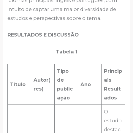
idiomas principais: inglês e português, com
intuito de captar uma maior diversidade de
estudos e perspectivas sobre o tema.
RESULTADOS E DISCUSSÃO
Tabela 1
Tipo
Princip
Autor(
de
ais
Título
Ano
res)
public
Result
ação
ados
O
estudo
destac