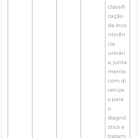
classifi
cação
da inco
ntinên
cia
urinári
a, junta
mente
com di
retrize
s para
o
diagnó
stico e
tratam