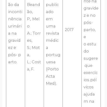
nte na
ão da
Beand
public
gravide
inconti
ão,
ado
z e no
nência
P,. Mel
em
pós-
urinári
o
uma
2017
parto,
a na
A.; Torr
revista
e
gravid
es,
médic
o estu
ez e
S.; Mot
a
do
pós- p
a,
portug
sugere
arto.
L.; Cost
uesa
que
a, F.
(Porto
exercíc
Acta
ios pél
Med).
vicos
ajuda
m na