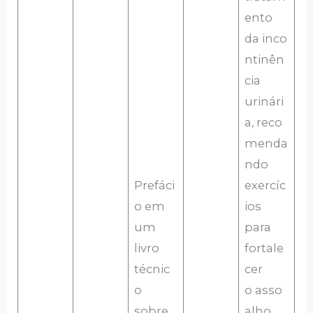
ento
da inco
ntinên
cia
urinári
a, reco
menda
ndo
Prefáci
exercíc
o em
ios
um
para
livro
fortale
técnic
cer
o
o asso
sobre
alho