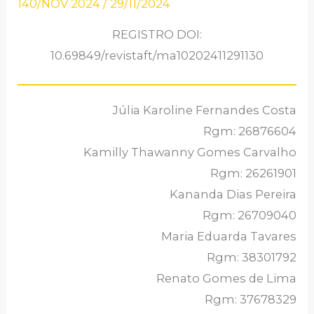
140/NOV 2024
/
29/11/2024
REGISTRO DOI:
10.69849/revistaft/ma10202411291130
Júlia Karoline Fernandes Costa
Rgm: 26876604
Kamilly Thawanny Gomes Carvalho
Rgm: 26261901
Kananda Dias Pereira
Rgm: 26709040
Maria Eduarda Tavares
Rgm: 38301792
Renato Gomes de Lima
Rgm: 37678329