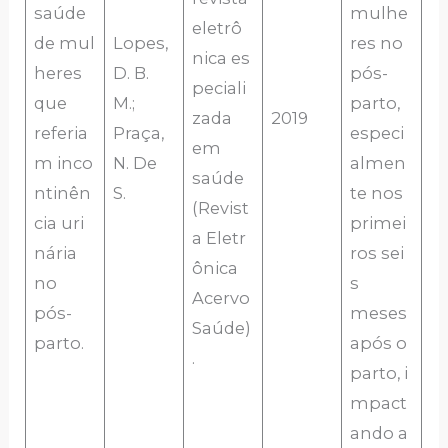
saúde
mulhe
eletrô
de mul
Lopes,
res no
nica es
heres
D. B.
pós-
peciali
que
M.;
parto,
zada
2019
referia
Praça,
especi
em
m inco
N. De
almen
saúde
ntinên
S.
te nos
(Revist
cia uri
primei
a Eletr
nária
ros sei
ônica
no
s
Acervo
pós-
meses
Saúde)
parto.
após o
.
parto, i
mpact
ando a