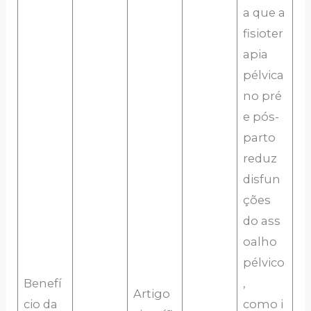
a que a
fisioter
apia
pélvica
no pré
e pós-
parto
reduz
disfun
ções
do ass
oalho
pélvico
Benefí
,
Artigo
cio da
como i