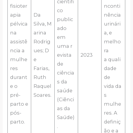
científi
fisioter
nconti
co
apia
Da
nência
public
pélvica
Silva, M
urinári
ado
na
arina
a, e
em
assistê
Rodrig
melho
uma r
ncia a
ues; D
ra
evista
2023
mulhe
e
a quali
de
res
Farias,
dade
ciência
durant
Ruth
de
s da
e o
Raquel
vida da
saúde
pré-
Soares.
s
(Ciênci
parto e
mulhe
as da
pós-
res. A
Saúde)
parto.
definiç
.
ão e a