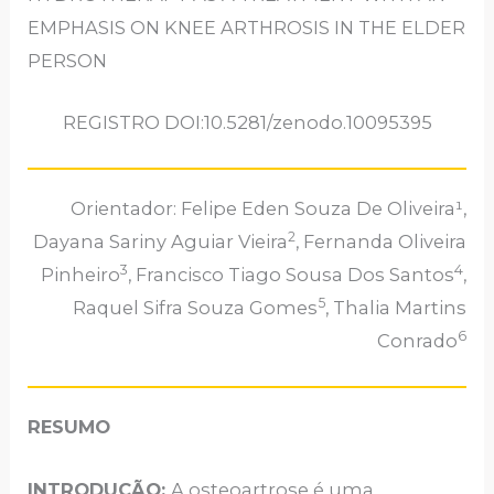
EMPHASIS ON KNEE ARTHROSIS IN THE ELDER
PERSON
REGISTRO DOI:10.5281/zenodo.10095395
Orientador: Felipe Eden Souza De Oliveira¹,
2
Dayana Sariny Aguiar Vieira
, Fernanda Oliveira
3
4
Pinheiro
, Francisco Tiago Sousa Dos Santos
,
5
Raquel Sifra Souza Gomes
, Thalia Martins
6
Conrado
RESUMO
INTRODUÇÃO:
A osteoartrose é uma