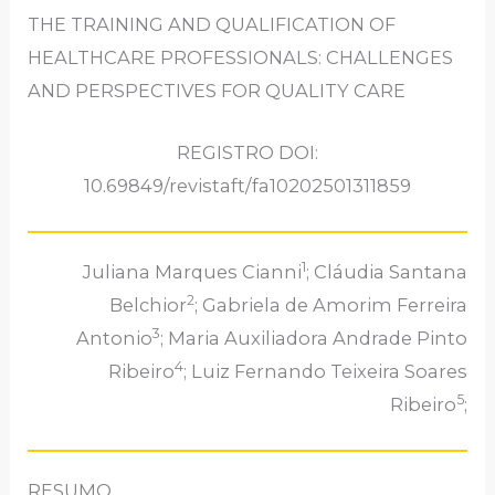
THE TRAINING AND QUALIFICATION OF
HEALTHCARE PROFESSIONALS: CHALLENGES
AND PERSPECTIVES FOR QUALITY CARE
REGISTRO DOI:
10.69849/revistaft/fa10202501311859
1
Juliana Marques Cianni
; Cláudia Santana
2
Belchior
; Gabriela de Amorim Ferreira
3
Antonio
; Maria Auxiliadora Andrade Pinto
4
Ribeiro
; Luiz Fernando Teixeira Soares
5
Ribeiro
;
RESUMO