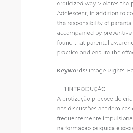
eroticized way, violates the 
Adolescent, in addition to 
the responsibility of parent
accompanied by preventive me
found that parental awareness
practice and ensure the effec
Keywords:
Image Rights. Ear
1 INTRODUÇÃO
A erotização precoce de cri
nas discussões acadêmicas e
frequentemente impulsionado 
na formação psíquica e soci