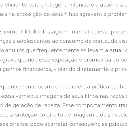
o eficiente para proteger a infância e a ausência 
rais na exposição de seus filhos agravam o proble
is como TikTok e Instagram intensifica esse proce
anças e adolescentes ao consumo de conteúdo visu
 adultos que frequentemente as levam a atuar d
s grave quando essa exposição é promovida ou per
ganhos financeiros, violando diretamente o princí
frequentemente ocorre em paralelo à prática con
xcessivamente imagens de seus filhos nas redes 
de geração de receita. Esse comportamento traz 
mete a proteção do direito de imagem e da privaci
ses direitos pode acarretar consequências psíquic