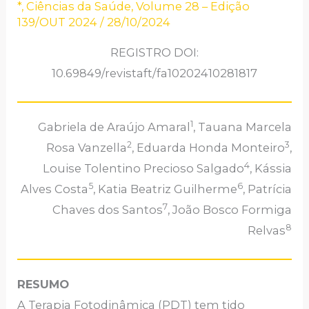
*
,
Ciências da Saúde
,
Volume 28 – Edição
139/OUT 2024
/
28/10/2024
REGISTRO DOI:
10.69849/revistaft/fa10202410281817
1
Gabriela de Araújo Amaral
, Tauana Marcela
2
3
Rosa Vanzella
, Eduarda Honda Monteiro
,
4
Louise Tolentino Precioso Salgado
, Kássia
5
6
Alves Costa
, Katia Beatriz Guilherme
, Patrícia
7
Chaves dos Santos
, João Bosco Formiga
8
Relvas
RESUMO
A Terapia Fotodinâmica (PDT) tem tido