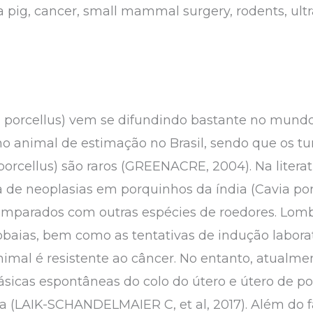
 pig, cancer, small mammal surgery, rodents, ult
a porcellus) vem se difundindo bastante no mundo
mo animal de estimação no Brasil, sendo que os 
orcellus) são raros (GREENACRE, 2004). Na literat
a de neoplasias em porquinhos da índia (Cavia po
parados com outras espécies de roedores. Lomba
aias, bem como as tentativas de indução laborato
nimal é resistente ao câncer. No entanto, atualme
lásicas espontâneas do colo do útero e útero de p
ca (LAIK-SCHANDELMAIER C, et al, 2017). Além do 