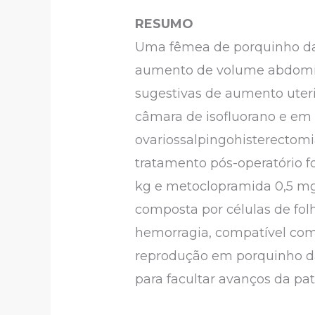
RESUMO
Uma fêmea de porquinho da í
aumento de volume abdominal
sugestivas de aumento uteri
câmara de isofluorano e em
ovariossalpingohisterectomi
tratamento pós-operatório f
kg e metoclopramida 0,5 mg 
composta por células de folh
hemorragia, compatível com
reprodução em porquinho da
para facultar avanços da pa