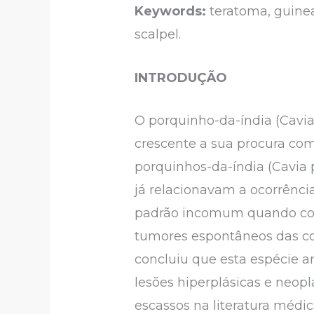
Keywords:
teratoma, guinea
scalpel.
INTRODUÇÃO
O porquinho-da-índia (Cavi
crescente a sua procura co
porquinhos-da-índia (Cavia p
já relacionavam a ocorrênci
padrão incomum quando com
tumores espontâneos das cob
concluiu que esta espécie a
lesões hiperplásicas e neop
escassos na literatura médi