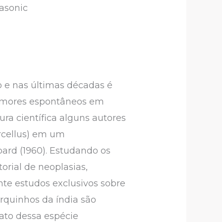
rasonic
 e nas últimas décadas é
tumores espontâneos em
ura científica alguns autores
rcellus) em um
rd (1960). Estudando os
rial de neoplasias,
nte estudos exclusivos sobre
orquinhos da índia são
fato dessa espécie