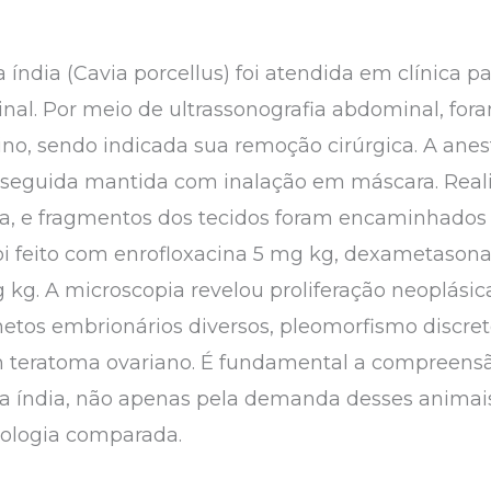
ndia (Cavia porcellus) foi atendida em clínica p
. Por meio de ultrassonografia abdominal, foram
no, sendo indicada sua remoção cirúrgica. A anes
 seguida mantida com inalação em máscara. Real
a, e fragmentos dos tecidos foram encaminhados 
oi feito com enrofloxacina 5 mg kg, dexametasona
kg. A microscopia revelou proliferação neoplásic
etos embrionários diversos, pleomorfismo discreto
 teratoma ovariano. É fundamental a compreensão
 índia, não apenas pela demanda desses animais 
tologia comparada.