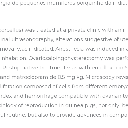
rurgia de pequenos mamíferos porquinho da índia, 
orcellus) was treated at a private clinic with an 
al ultrasonography, alterations suggestive of u
 removal was indicated. Anesthesia was induced in
inhalation. Ovariosalpingohysterectomy was perf
y. Postoperative treatment was with enrofloxacin
and metroclopramide 0.5 mg kg. Microscopy revea
iferation composed of cells from different embryon
ndex and hemorrhage compatible with ovarian ter
ology of reproduction in guinea pigs, not only 
ical routine, but also to provide advances in compa