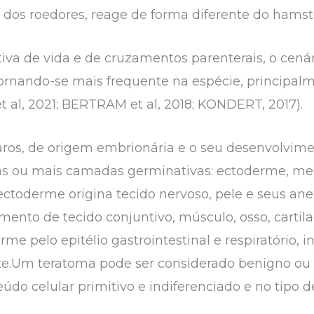
 dos roedores, reage de forma diferente do hamste
va de vida e de cruzamentos parenterais, o cená
rnando-se mais frequente na espécie, principal
t al, 2021; BERTRAM et al, 2018; KONDERT, 2017).
aros, de origem embrionária e o seu desenvolvim
uas ou mais camadas germinativas: ectoderme, 
ectoderme origina tecido nervoso, pele e seus an
mento de tecido conjuntivo, músculo, osso, carti
me pelo epitélio gastrointestinal e respiratório, i
te.Um teratoma pode ser considerado benigno ou
údo celular primitivo e indiferenciado e no tipo d