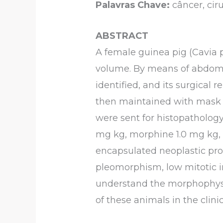
Palavras Chave:
câncer, ci
ABSTRACT
A female guinea pig (Cavia p
volume. By means of abdomin
identified, and its surgical
then maintained with mask 
were sent for histopatholog
mg kg, morphine 1.0 mg kg, 
encapsulated neoplastic prol
pleomorphism, low mitotic i
understand the morphophysi
of these animals in the clin