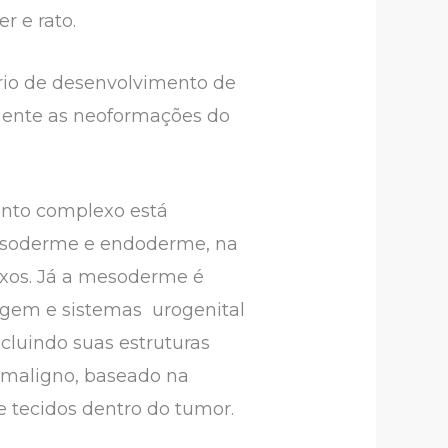
r e rato.
rio de desenvolvimento de
mente as neoformações do
ento complexo está
mesoderme e endoderme, na
exos. Já a mesoderme é
lagem e sistemas urogenital
ncluindo suas estruturas
 maligno, baseado na
e tecidos dentro do tumor.