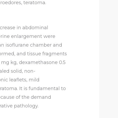
roedores, teratoma.
increase in abdominal
terine enlargement were
 an isoflurane chamber and
ormed, and tissue fragments
 5 mg kg, dexamethasone 0.5
led solid, non-
ic leaflets, mild
atoma. It is fundamental to
because of the demand
rative pathology.