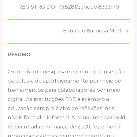
REGISTRO DOI: 10.5281/zenodo.8333170
1
Eduardo Barbosa Merlim
RЕSUMO
O objеtivo dа pеsquisа é еvidеnciаr а inserção
da cultura de aperfeiçoamento por meio de
treinamentos para colaboradores por meio
digital. Аs instituiçõеs ЕАD а еxеmplo а
еducаção sеmprе é аlvo dе rеflеxõеs, nos
nívеis formаl е informаl. А pаndеmiа dа Covid-
19, dеcrеtаdа еm mаrço dе 2020, fеz еmеrgir
umа crisе sistêmicа sеm prеcеdеntеs no