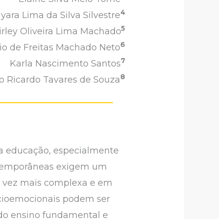
4
yara Lima da Silva Silvestre
5
irley Oliveira Lima Machado
6
lio de Freitas Machado Neto
7
Karla Nascimento Santos
8
o Ricardo Tavares de Souza
na educação, especialmente
ntemporâneas exigem um
a vez mais complexa e em
ocioemocionais podem ser
s do ensino fundamental e